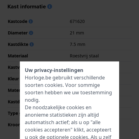
Kast informatie
Kastcode
671620
Diameter
21 mm
Kastdikte
7.5 mm
Materiaal
Roestvrij staal
Kastvorm
Vierkant
Uw privacy-instellingen
Horloge.be gebruikt verschillende
Kleur kast
Zilver
soorten
cookies
. Voor sommige
Materiaal kastdeksel
Roestvrij staal
soorten hebben we uw toestemming
nodig.
Kastdeksel
Klikkast
De noodzakelijke cookies en
Type glas
Mineraal
anonieme statistieken zijn altijd
automatisch actief; als u op "alle
Kroon
Trek kroon
cookies accepteren" klikt, accepteert
u ook de optionele cookies. Als u zelf