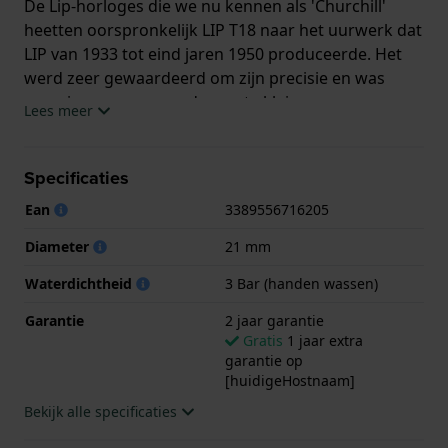
De Lip-horloges die we nu kennen als 'Churchill'
heetten oorspronkelijk LIP T18 naar het uurwerk dat
LIP van 1933 tot eind jaren 1950 produceerde. Het
werd zeer gewaardeerd om zijn precisie en was
voorzien van een van de eerste kleine
Lees meer
secondewijzers (petite seconde) ooit in een horloge.
Het horloge heet nu de Churchill, omdat een LIP T18
in 1948 door de Franse regering aan Sir Winston
Specificaties
Churchill werd aangeboden als dank voor de
Ean
3389556716205
diensten die Groot-Brittannië tijdens de Tweede
Wereldoorlog aan Frankrijk had verleend. Het
Diameter
21 mm
Churchill horloge is tegenwoordig verkrijgbaar met
Waterdichtheid
3 Bar (handen wassen)
verschillende uurwerken, zowel quartz als
automatisch en in verschillende maten voor mannen
Garantie
2 jaar garantie
en vrouwen.
Gratis
1 jaar extra
garantie op
Dit LIP horloge heeft een kast gemaakt van Staal
[huidigeHostnaam]
zilver met een diameter van 21 mm en is voorzien
Bekijk alle specificaties
van een leer band. In de kast bevindt zich een Ronda