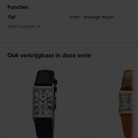
kwaliteitsuurwerk en is afgewerkt met Mineraalglas.
Functies
Het horloge is 3ATM. Dit betekent dat het horloge
Tijd
Uren - Analoge wijzer
spatwaterdicht is.. Verder wordt het horloge
Toon functies
geleverd met 2 jaar garantie.
.
Ook verkrijgbaar in deze serie