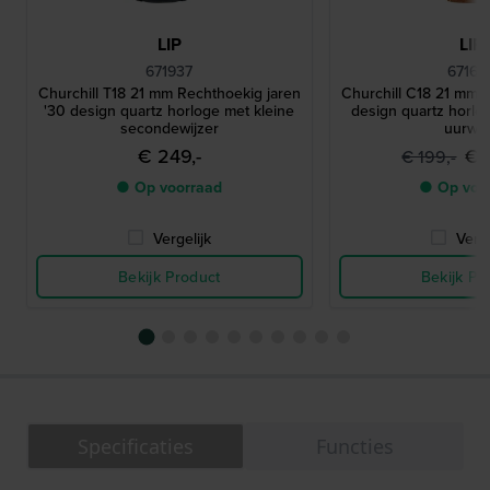
LIP
LIP
671937
67162
Churchill T18 21 mm Rechthoekig jaren
Churchill C18 21 mm V
'30 design quartz horloge met kleine
design quartz horlo
secondewijzer
uurwe
€ 249,-
€ 
€ 199,-
● Op voorraad
● Op voo
Vergelijk
Verge
Bekijk Product
Bekijk Pr
Specificaties
Functies