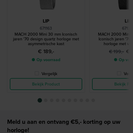
LIP
LIP
671163
67139
MACH 2000 Mini 30 mm Iconisch
MACH 2000 Mini 
jaren '70 design quartz horloge met
Iconisch jaren '70
asymmetrische kast
horloge met vie
€ 189,-
€ 
€ 199,-
● Op voorraad
● Op voo
Vergelijk
Verge
Bekijk Product
Bekijk Pr
Meld u aan en ontvang €5,- korting op uw
horloge!