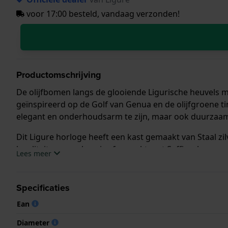
voor 17:00 besteld, vandaag verzonden!
Productomschrijving
De olijfbomen langs de glooiende Ligurische heuvels me
geïnspireerd op de Golf van Genua en de olijfgroene t
elegant en onderhoudsarm te zijn, maar ook duurzaam
Dit Ligure horloge heeft een kast gemaakt van Staal zil
kwaliteitsuurwerk en is afgewerkt met Saffierglas.
Lees meer
Het horloge is 20ATM. Dit betekent dat het horloge ges
Specificaties
.
Ean
Diameter