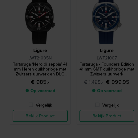
Ligure
Ligure
LWT21005N
LWT21007
Tartaruga ‘Nero di seppia’ 41
Tartaruga - Founders Edition
mm Heren duikhorloge met
41 mm GMT duikhorloge met
Zwitsers uurwerk en DLC
Zwitsers uurwerk
coating
€ 985,-
€ 999,95
€ 1.495,-
● Op voorraad
● Op voorraad
Vergelijk
Vergelijk
Bekijk Product
Bekijk Product