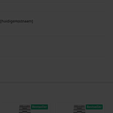
p [huidigeHostnaam]
Bestseller
Bestseller