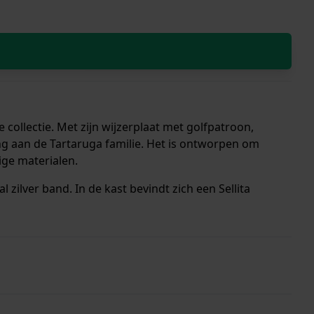
collectie. Met zijn wijzerplaat met golfpatroon,
ng aan de Tartaruga familie. Het is ontworpen om
ge materialen.
zilver band. In de kast bevindt zich een Sellita
rd met 2 jaar garantie.