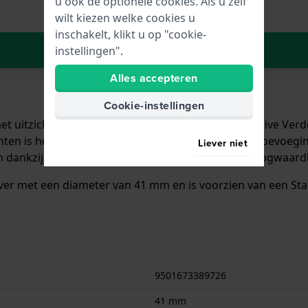
u ook de optionele cookies. Als u zelf
wilt kiezen welke cookies u
inschakelt, klikt u op "cookie-
In Winkelwagen
instellingen".
Alles accepteren
Cookie-instellingen
t uitzicht op zee vormden de inspiratie voor de Olive Verde 
inten is het Olive Verde horloge een frisse, warme toevoegi
Liever niet
 dankzij het goed vervaardigde ontwerp en de hoogwaardi
ver met een diameter van 41 mm en is voorzien van een Staal 
chikt is om mee te duiken. Verder wordt het horloge geleve
9501673389726
41 mm