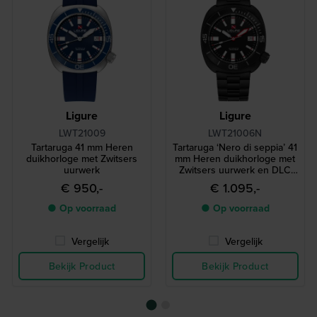
Ligure
Ligure
LWT21009
LWT21006N
Tartaruga 41 mm Heren
Tartaruga ‘Nero di seppia’ 41
duikhorloge met Zwitsers
mm Heren duikhorloge met
uurwerk
Zwitsers uurwerk en DLC
coating
€ 950,-
€ 1.095,-
● Op voorraad
● Op voorraad
Vergelijk
Vergelijk
Bekijk Product
Bekijk Product