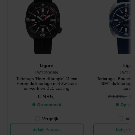
Ligure
Ligur
LWT21005N
LWT210
Tartaruga ‘Nero di seppia’ 41 mm
Tartaruga - Founder
Heren duikhorloge met Zwitsers
GMT duikhorloge 
uurwerk en DLC coating
uurwe
€ 985,-
€ 
€ 1.495,-
● Op voorraad
● Op voo
Vergelijk
Verge
Bekijk Product
Bekijk Pr