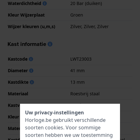
Waterdichtheid
20 Bar (duiken)
Kleur Wijzerplaat
Groen
Wijzer kleuren (u,m,s)
Zilver, Zilver, Zilver
Kast informatie
Kastcode
LWT23003
Diameter
41 mm
Kastdikte
13 mm
Materiaal
Roestvrij staal
Kastvorm
Rond
Uw privacy-instellingen
Kleur kast
Zilver
Horloge.be gebruikt verschillende
soorten
cookies
. Voor sommige
Materiaal kastdeksel
Roestvrij staal
soorten hebben we uw toestemming
Kastdeksel
Geschroefde achterdeksel