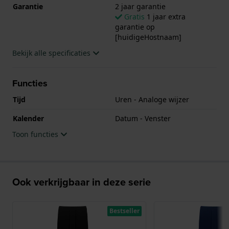
Sellita kwaliteitsuurwerk en is afgewerkt met
Garantie
2 jaar garantie
Saffierglas.
Gratis
1 jaar extra
garantie op
[huidigeHostnaam]
Het horloge is 20ATM. Dit betekent dat het horloge
Bekijk alle specificaties
geschikt is om mee te duiken. Verder wordt het
horloge geleverd met 2 jaar garantie.
Functies
.
Tijd
Uren - Analoge wijzer
Kalender
Datum - Venster
Toon functies
Ook verkrijgbaar in deze serie
Bestseller