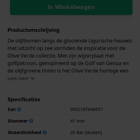
In Winkelwagen
Productomschrijving
De olijfbomen langs de glooiende Ligurische heuvels
met uitzicht op zee vormden de inspiratie voor de
Olive Verde collectie. Met zijn wijzerplaat met
golfpatroon, geïnspireerd op de Golf van Genua en
de olijfgroene tinten is het Olive Verde horloge een
frisse, warme toevoeging aan de Tartaruga familie.
Lees meer
Het is ontworpen om elegant en onderhoudsarm te
zijn, maar ook duurzaam dankzij het goed
Specificaties
vervaardigde ontwerp en de hoogwaardige
materialen.
Ean
9502187646657
Dit Ligure horloge heeft een kast gemaakt van Staal
Diameter
41 mm
zilver met een diameter van 41 mm en is voorzien
Waterdichtheid
20 Bar (duiken)
van een Staal zilver band. In de kast bevindt zich een