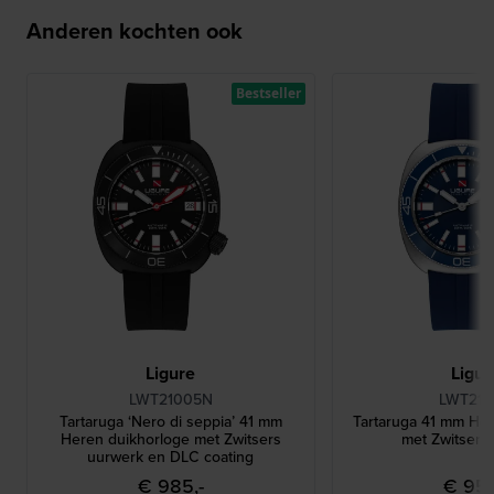
Anderen kochten ook
Bestseller
Ligure
Ligur
LWT21005N
LWT210
Tartaruga ‘Nero di seppia’ 41 mm
Tartaruga 41 mm He
Heren duikhorloge met Zwitsers
met Zwitsers
uurwerk en DLC coating
€ 985,-
€ 950