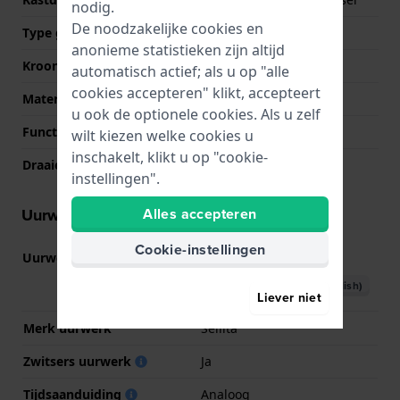
nodig.
De noodzakelijke cookies en
Type glas
Saffier
anonieme statistieken zijn altijd
Kroon
Geschroefde kroon
automatisch actief; als u op "alle
cookies accepteren" klikt, accepteert
Materiaal bezel
Keramiek
u ook de optionele cookies. Als u zelf
Functie ring
Duiken
wilt kiezen welke cookies u
inschakelt, klikt u op "cookie-
Draaiende ring
Eén richting draaibaar
instellingen".
Alles accepteren
Uurwerk informatie
Cookie-instellingen
Uurwerk nr.
SW200
(
Bekijk specificaties
)
Download handboek (English)
Liever niet
Merk uurwerk
Sellita
Zwitsers uurwerk
Ja
Tijdsaanduiding
Analoog