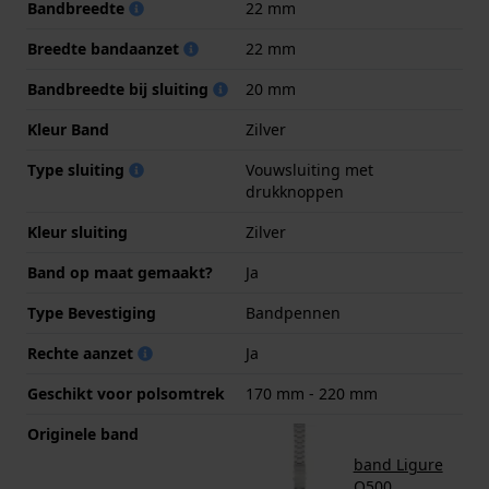
Bandbreedte
22 mm
Breedte bandaanzet
22 mm
Bandbreedte bij sluiting
20 mm
Kleur Band
Zilver
Type sluiting
Vouwsluiting met
drukknoppen
Kleur sluiting
Zilver
Band op maat gemaakt?
Ja
Type Bevestiging
Bandpennen
Rechte aanzet
Ja
Geschikt voor polsomtrek
170 mm - 220 mm
Originele band
band Ligure
O500