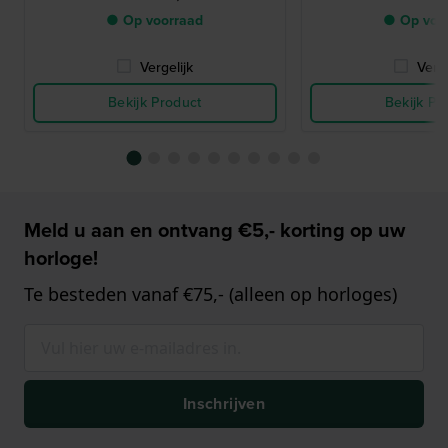
● Op voorraad
● Op voo
Vergelijk
Verge
Bekijk Product
Bekijk Pr
Meld u aan en ontvang €5,- korting op uw
horloge!
Te besteden vanaf €75,- (alleen op horloges)
Inschrijven