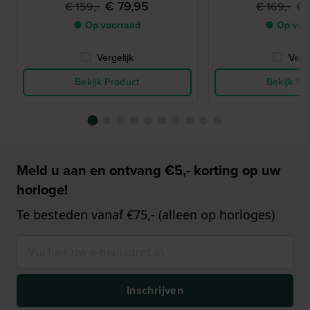
€ 79,95
€ 
€ 159,-
€ 169,-
● Op voorraad
● Op voo
Vergelijk
Verge
Bekijk Product
Bekijk Pr
Meld u aan en ontvang €5,- korting op uw
horloge!
Te besteden vanaf €75,- (alleen op horloges)
Inschrijven