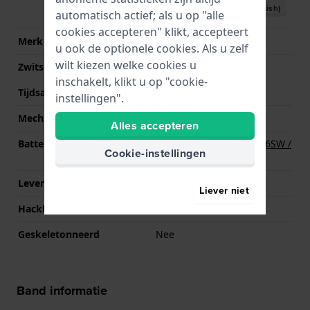
Download handboek (English)
automatisch actief; als u op "alle
cookies accepteren" klikt, accepteert
Merk uurwerk
Seiko
u ook de optionele cookies. Als u zelf
wilt kiezen welke cookies u
Zwitsers uurwerk
Nee
inschakelt, klikt u op "cookie-
Tijdsaanduiding
Analoog
instellingen".
Mechanisme
Quartz
Alles accepteren
Batterij
Renata R377 377 / SR626SW /
Cookie-instellingen
SG4 Batterij
Levensduur batterij
36 Maanden
Liever niet
Hackbaar
Ja
Geskeletonneerd
Nee
Band informatie