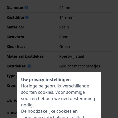
Diameter
45 mm
Kastdikte
14.9 mm
Materiaal
Resin
Kastvorm
Rond
Kleur kast
Groen
Materiaal kastdeksel
Roestvrij staal
Kastdeksel
Gedicht met schroefjes
Type glas
Mineraal
Uw privacy-instellingen
Horloge.be gebruikt verschillende
Kroon
Trek kroon
soorten
cookies
. Voor sommige
soorten hebben we uw toestemming
Uurwerk informatie
nodig.
De noodzakelijke cookies en
Uurwerk nr.
Y121
(
Bekijk specificaties
)
anonieme statistieken zijn altijd