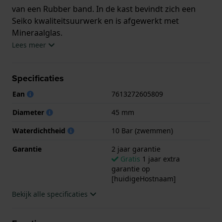
van een Rubber band. In de kast bevindt zich een
Seiko kwaliteitsuurwerk en is afgewerkt met
Mineraalglas.
Lees meer
Het horloge is 10ATM. Dit betekent dat het horloge
geschikt is om mee te zwemmen. Verder wordt het
Specificaties
horloge geleverd met 2 jaar garantie.
Ean
7613272605809
.
Diameter
45 mm
Waterdichtheid
10 Bar (zwemmen)
Garantie
2 jaar garantie
Gratis
1 jaar extra
garantie op
[huidigeHostnaam]
Bekijk alle specificaties