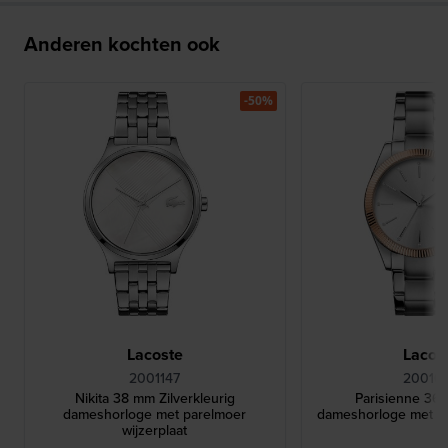
Anderen kochten ook
-50%
Lacoste
Lacos
2001147
20010
Nikita 38 mm Zilverkleurig
Parisienne 36
dameshorloge met parelmoer
dameshorloge met r
wijzerplaat