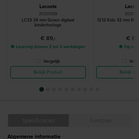
Lacoste
Lacos
2030069
20300
LC33 34 mm Groen digitaal
12.12 Kids 32 mm Bla
kinderhorloge
€ 89,-
€ 69,
● Levering binnen 2 tot 3 werkdagen
● Op voo
Vergelijk
Verge
Bekijk Product
Bekijk Pr
Specificaties
Functies
Algemene informatie