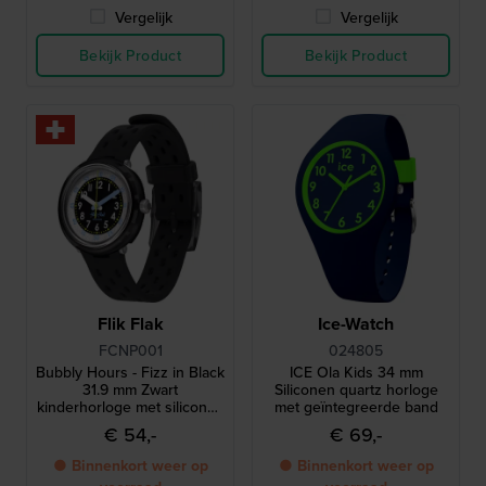
Vergelijk
Vergelijk
Bekijk Product
Bekijk Product
Flik Flak
Ice-Watch
FCNP001
024805
Bubbly Hours - Fizz in Black
ICE Ola Kids 34 mm
31.9 mm Zwart
Siliconen quartz horloge
kinderhorloge met siliconen
met geïntegreerde band
band
€ 54,-
€ 69,-
● Binnenkort weer op
● Binnenkort weer op