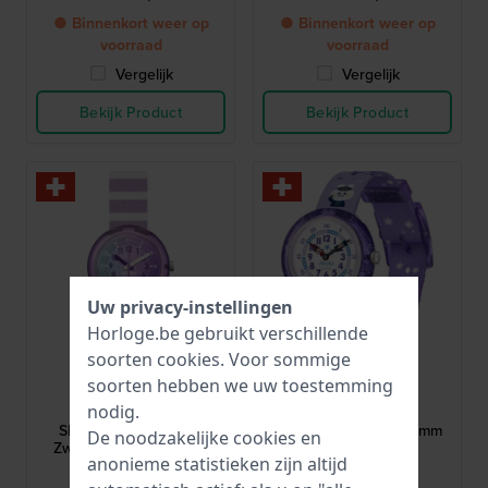
● Binnenkort weer op
● Binnenkort weer op
voorraad
voorraad
Vergelijk
Vergelijk
Bekijk Product
Bekijk Product
Uw privacy-instellingen
Horloge.be gebruikt verschillende
soorten
cookies
. Voor sommige
Flik Flak
Flik Flak
soorten hebben we uw toestemming
FPNP148
FBNP220
nodig.
Shining Turtle 30 mm
Chasing Clouds 29.5 mm
De noodzakelijke cookies en
Zwitsers kinderhorloge
Zwitsers quartz
anonieme statistieken zijn altijd
kinderhorloge