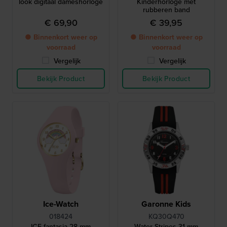
look digitaal dameshorloge
Kinderhorloge met
rubberen band
€ 69,90
€ 39,95
● Binnenkort weer op
● Binnenkort weer op
voorraad
voorraad
Vergelijk
Vergelijk
Bekijk Product
Bekijk Product
Ice-Watch
Garonne Kids
018424
KQ30Q470
ICE fantasia 28 mm
Water Stripes 31 mm