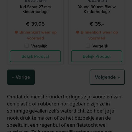
KV20Q468
RRX43CX9
Kid Scout 27 mm
Young 30 mm Blauw
Kinderhorloge
Kinderhorloge
€ 39,95
€ 35,-
● Binnenkort weer op
● Binnenkort weer op
voorraad
voorraad
Vergelijk
Vergelijk
Bekijk Product
Bekijk Product
« Vorige
Volgende »
Omdat de meeste kinderhorloges zijn voorzien van
een plastic of rubberen horlogeband zijn ze in
sommige gevallen zelfs waterdicht. Zo hoef je je
nooit druk te maken of ze het bezoekje aan de
speeltuin, een regenbui of een fietstocht wel
overleven. Ze kunnen namelijk prima tegen een