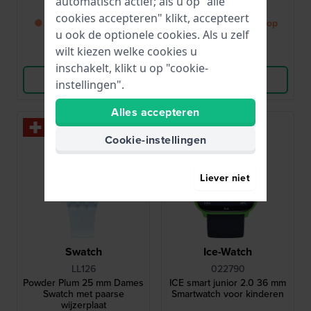
automatisch actief; als u op "alle
€ 54,-
€ 44,-
cookies accepteren" klikt, accepteert
● Binnenkort weer op
● Binnenkort weer op
u ook de optionele cookies. Als u zelf
voorraad
voorraad
wilt kiezen welke cookies u
Vergelijk
Vergelijk
inschakelt, klikt u op "cookie-
Bekijk Product
Bekijk Product
instellingen".
Alles accepteren
Cookie-instellingen
Liever niet
Swatch
Ice-Watch
LL126
022790
Powder Plum 25 mm Dames
ICE smart junior 2.0 36 mm
Swatch met paarse
Smartwatch voor kinderen
wijzerplaat