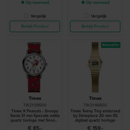
● Op voorraad
● Op voorraad
Vergelijk
Vergelijk
Bekijk Product
Bekijk Product
Bestseller
Timex
Timex
TW2Y39500
TW2Y46600
Timex X Peanuts - Snoopy
Timex Teeny Tiny endorsed
Santa 31 mm Speciale editie
by Dimepiece 20 mm XS
quartz horloge met Snoopy
digitaal quartz horloge
wijzerplaat
€ 85,-
€ 159,-