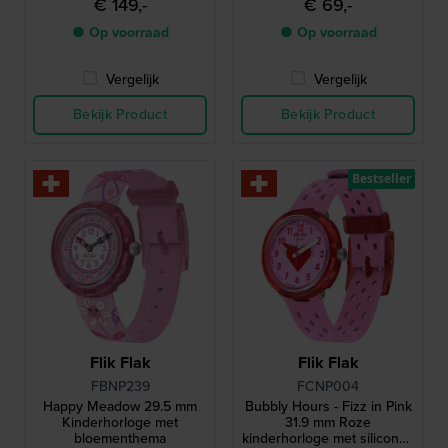
€ 149,-
€ 69,-
● Op voorraad
● Op voorraad
Vergelijk
Vergelijk
Bekijk Product
Bekijk Product
Bestseller
Flik Flak
Flik Flak
FBNP239
FCNP004
Happy Meadow 29.5 mm
Bubbly Hours - Fizz in Pink
Kinderhorloge met
31.9 mm Roze
bloementhema
kinderhorloge met siliconen