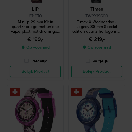
LIP
Timex
671970
TW2Y19600
Minilip 29 mm Klein
Timex X Wednesday -
quartzhorloge met unieke
Legacy 36 mm Special
wijzerplaat met drie ringen
edition quartz horloge met
voor tijdmeting
uniek datumvenster
€ 199,-
€ 219,-
● Op voorraad
● Op voorraad
Vergelijk
Vergelijk
Bekijk Product
Bekijk Product