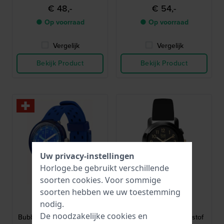
band
€ 48,-
€ 54,-
● Op voorraad
● Op voorraad
Vergelijk
Vergelijk
Bekijk Product
Bekijk Product
Uw privacy-instellingen
Horloge.be gebruikt verschillende
soorten
cookies
. Voor sommige
soorten hebben we uw toestemming
Flik Flak
Ice-Watch
nodig.
FCNP002
024917
De noodzakelijke cookies en
Bubbly Hours - Fizz in blue
ICE find 34 mm Kunststof