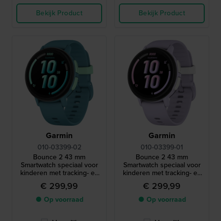
Bekijk Product
Bekijk Product
Garmin
Garmin
010-03399-02
010-03399-01
Bounce 2 43 mm
Bounce 2 43 mm
Smartwatch speciaal voor
Smartwatch speciaal voor
kinderen met tracking- en
kinderen met tracking- en
monitoringfuncties voor
monitoringfuncties voor
€ 299,99
€ 299,99
ouders
ouders
● Op voorraad
● Op voorraad