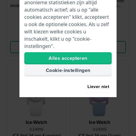
31.9 mm Blauw
quartz kinderhorloge voor
anonieme statistieken zijn altijd
kinderhorloge met siliconen
met Apple 'Find my
automatisch actief; als u op "alle
band
functionality'
€ 54,-
€ 99,-
cookies accepteren" klikt, accepteert
● Op voorraad
● Op voorraad
u ook de optionele cookies. Als u zelf
wilt kiezen welke cookies u
Vergelijk
Vergelijk
inschakelt, klikt u op "cookie-
instellingen".
Bekijk Product
Bekijk Product
Alles accepteren
Cookie-instellingen
Liever niet
Ice-Watch
Ice-Watch
024916
024915
ICE find 34 mm Kunststof
ICE find 34 mm Quartz