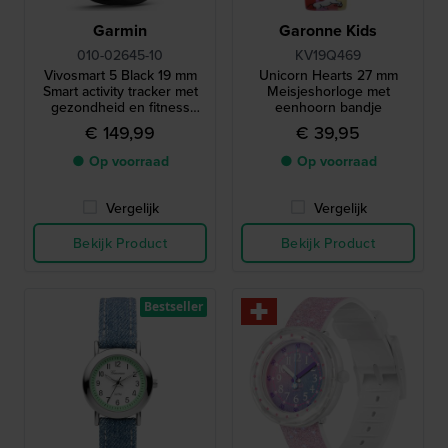
Garmin
Garonne Kids
010-02645-10
KV19Q469
Vivosmart 5 Black 19 mm
Unicorn Hearts 27 mm
Smart activity tracker met
Meisjeshorloge met
gezondheid en fitness
eenhoorn bandje
functies
€ 149,99
€ 39,95
● Op voorraad
● Op voorraad
Vergelijk
Vergelijk
Bekijk Product
Bekijk Product
Bestseller