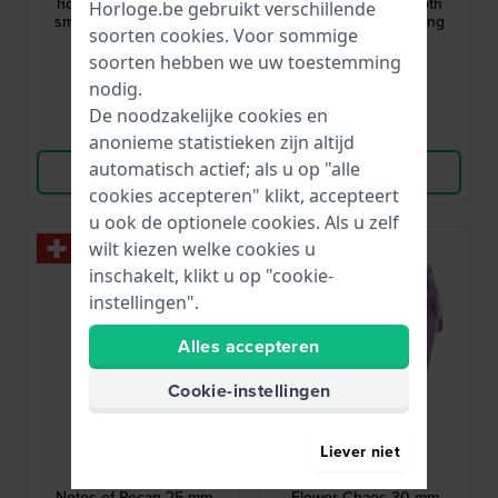
horloge met Bluetooth
horloge met Bluetooth
Horloge.be gebruikt verschillende
smart phone koppeling
smart phone koppeling
soorten
cookies
. Voor sommige
€ 99,90
€ 79,90
soorten hebben we uw toestemming
● Op voorraad
● Op voorraad
nodig.
De noodzakelijke cookies en
Vergelijk
Vergelijk
anonieme statistieken zijn altijd
automatisch actief; als u op "alle
Bekijk Product
Bekijk Product
cookies accepteren" klikt, accepteert
u ook de optionele cookies. Als u zelf
wilt kiezen welke cookies u
inschakelt, klikt u op "cookie-
instellingen".
Alles accepteren
Cookie-instellingen
Swatch
Flik Flak
Liever niet
LG130
FPNP149
Notes of Pecan 25 mm
Flower Chaos 30 mm