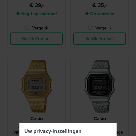
€ 39,-
€ 35,-
● Nog 1 op voorraad
● Op voorraad
Vergelijk
Vergelijk
Bekijk Product
Bekijk Product
Casio
Casio
ABL-100WEG-9AEF
ABL-100WE-1BEF
Uw privacy-instellingen
Vintage 37.9 mm Vintage
Vintage 37.9 mm Vintage