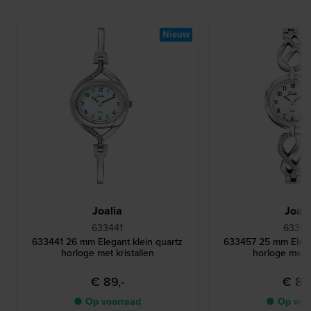
Nieuw
Joalia
Joali
633441
63345
633441 26 mm Elegant klein quartz
633457 25 mm Elega
horloge met kristallen
horloge met k
€ 89,-
€ 89,
● Op voorraad
● Op voo