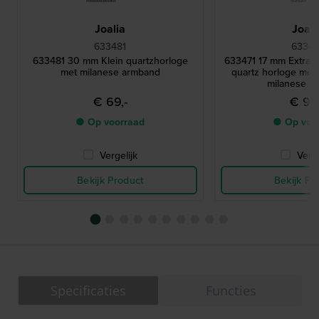
Joalia
Joali
633481
63347
633481 30 mm Klein quartzhorloge
633471 17 mm Extra k
met milanese armband
quartz horloge met 
milanese a
€ 69,-
€ 99,
● Op voorraad
● Op voo
Vergelijk
Verge
Bekijk Product
Bekijk Pr
Specificaties
Functies