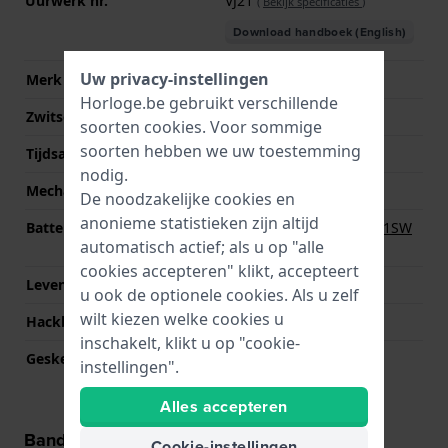
Uurwerk nr.
VJ21
(
Bekijk specificaties
)
Download handboek (English)
Uw privacy-instellingen
Merk uurwerk
Seiko Instruments Inc.
Horloge.be gebruikt verschillende
Zwitsers uurwerk
Nee
soorten
cookies
. Voor sommige
soorten hebben we uw toestemming
Tijdsaanduiding
Analoog
nodig.
Mechanisme
Quartz
De noodzakelijke cookies en
anonieme statistieken zijn altijd
Batterij
Renata R364 364 / SR621SW
automatisch actief; als u op "alle
Batterij
cookies accepteren" klikt, accepteert
Levensduur batterij
36 Maanden
u ook de optionele cookies. Als u zelf
wilt kiezen welke cookies u
Hackbaar
Ja
inschakelt, klikt u op "cookie-
Geskeletonneerd
Nee
instellingen".
Alles accepteren
Band informatie
Cookie-instellingen