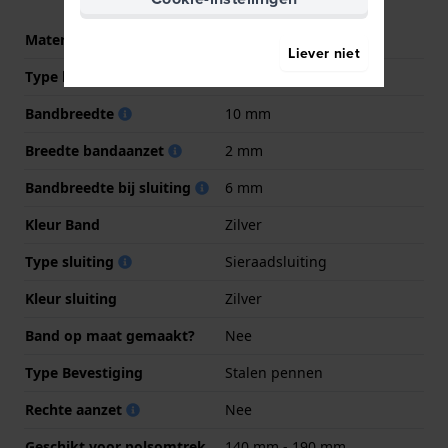
Materiaal Band
Metaal Legering
Liever niet
Type band
Schakelband
Bandbreedte
10 mm
Breedte bandaanzet
2 mm
Bandbreedte bij sluiting
6 mm
Kleur Band
Zilver
Type sluiting
Sieraadsluiting
Kleur sluiting
Zilver
Band op maat gemaakt?
Nee
Type Bevestiging
Stalen pennen
Rechte aanzet
Nee
Geschikt voor polsomtrek
140 mm - 190 mm