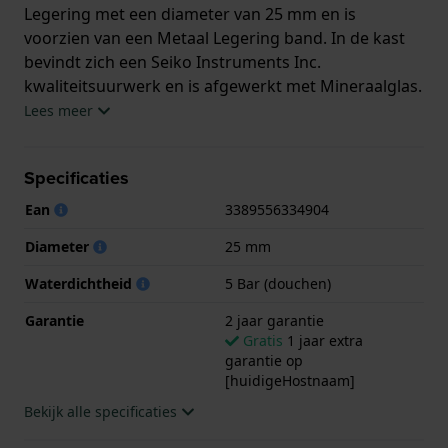
Legering met een diameter van 25 mm en is
voorzien van een Metaal Legering band. In de kast
bevindt zich een Seiko Instruments Inc.
kwaliteitsuurwerk en is afgewerkt met Mineraalglas.
Lees meer
Het horloge is 5ATM. Dit betekent dat het horloge
geschikt is om mee te douchen. Verder wordt het
Specificaties
horloge geleverd met 2 jaar garantie.
Ean
3389556334904
.
Diameter
25 mm
Waterdichtheid
5 Bar (douchen)
Garantie
2 jaar garantie
Gratis
1 jaar extra
garantie op
[huidigeHostnaam]
Bekijk alle specificaties