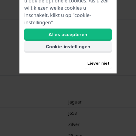
u ook de optionele cookies. Als u zelf
wilt kiezen welke cookies u
inschakelt, klikt u op "cookie-
instellingen".
Alles accepteren
Zilver
Cookie-instellingen
25 mm
Liever niet
Jaguar
J658
Zilver
25 mm