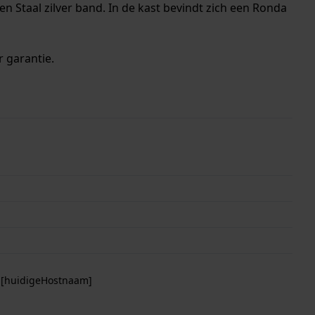
n Staal zilver band. In de kast bevindt zich een Ronda
r garantie.
p [huidigeHostnaam]