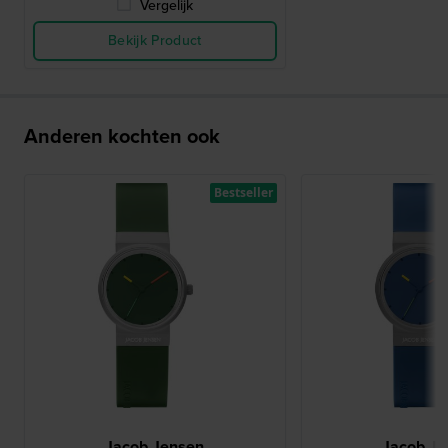
Vergelijk
Bekijk Product
Anderen kochten ook
Bestseller
Jacob Jensen
Jacob Je