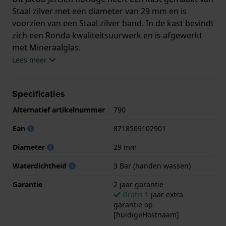
Staal zilver met een diameter van 29 mm en is
voorzien van een Staal zilver band. In de kast bevindt
zich een Ronda kwaliteitsuurwerk en is afgewerkt
met Mineraalglas.
Lees meer
Het horloge is 3ATM. Dit betekent dat het horloge
spatwaterdicht is.. Verder wordt het horloge
Specificaties
geleverd met 2 jaar garantie.
Alternatief artikelnummer
790
.
Ean
8718569107901
Diameter
29 mm
Waterdichtheid
3 Bar (handen wassen)
Garantie
2 jaar garantie
Gratis
1 jaar extra
garantie op
[huidigeHostnaam]