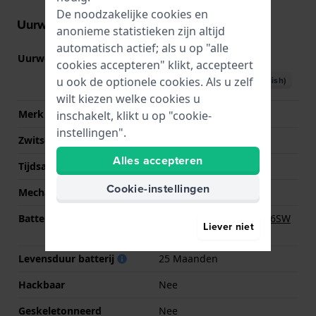
De noodzakelijke cookies en
Uurwerk informatie
anonieme statistieken zijn altijd
automatisch actief; als u op "alle
Uurwerk nr.
1063
(
Bekijk specificaties
)
cookies accepteren" klikt, accepteert
u ook de optionele cookies. Als u zelf
Download handboek (English)
wilt kiezen welke cookies u
Merk uurwerk
Ronda
inschakelt, klikt u op "cookie-
instellingen".
Zwitsers uurwerk
Nee
Alles accepteren
Tijdsaanduiding
Analoog
Cookie-instellingen
Mechanisme
Quartz
Batterij
Renata R321 321 / SR616SW
Liever niet
Batterij
Levensduur batterij
25 Maanden
Hackbaar
Nee
Geskeletonneerd
Nee