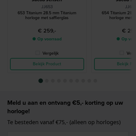
JJ653
JJ65
653 Titanium 28.5 mm Titanium
654 Titanium 28.5 mm Titanium
horloge met saffierglas
horloge met sa
€ 259,-
€ 259
● Op voorraad
● Op voo
Vergelijk
Verge
Bekijk Product
Bekijk Pr
Meld u aan en ontvang €5,- korting op uw
horloge!
Te besteden vanaf €75,- (alleen op horloges)