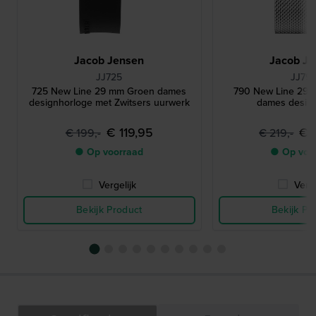
Jacob Jensen
Jacob Je
JJ725
JJ79
725 New Line 29 mm Groen dames
790 New Line 29 
designhorloge met Zwitsers uurwerk
dames desig
€ 119,95
€ 
€ 199,-
€ 219,-
● Op voorraad
● Op voo
Vergelijk
Verge
Bekijk Product
Bekijk Pr