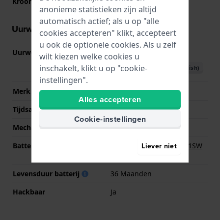
Kroon
Trek kroon
anonieme statistieken zijn altijd
automatisch actief; als u op "alle
Uurwerk informatie
cookies accepteren" klikt, accepteert
u ook de optionele cookies. Als u zelf
Uurwerk nr.
1S13
(
Bekijk specificaties
)
wilt kiezen welke cookies u
inschakelt, klikt u op "cookie-
Download handboek (English)
instellingen".
Merk uurwerk
Miyota
Alles accepteren
Tijdsaanduiding
Analoog
Cookie-instellingen
Mechanisme
Quartz
Liever niet
Batterij
Renata R364 364 / SR621SW
Batterij
Levensduur batterij
36 Maanden
Hackbaar
Ja