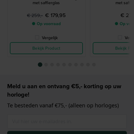
met saffierglas
met saffie
€ 179,95
€ 279
€ 259,-
● Op voorraad
● Op voo
Vergelijk
Verge
Bekijk Product
Bekijk Pr
Meld u aan en ontvang €5,- korting op uw
horloge!
Te besteden vanaf €75,- (alleen op horloges)