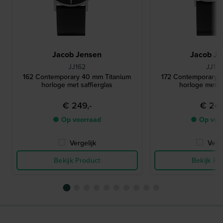
Jacob Jensen
Jacob Je
JJ162
JJ17
162 Contemporary 40 mm Titanium
172 Contemporary 
horloge met saffierglas
horloge met sa
€ 249,-
€ 249
● Op voorraad
● Op voo
Vergelijk
Verge
Bekijk Product
Bekijk Pr