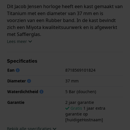
Dit Jacob Jensen horloge heeft een kast gemaakt van
Titanium met een diameter van 37 mm en is
voorzien van een Rubber band. In de kast bevindt
zich een Miyota kwaliteitsuurwerk en is afgewerkt
met Saffierglas.
Lees meer
Het horloge is 5ATM. Dit betekent dat het horloge
geschikt is om mee te douchen. Verder wordt het
Specificaties
horloge geleverd met 2 jaar garantie.
Ean
8718569101824
.
Diameter
37 mm
Waterdichtheid
5 Bar (douchen)
Garantie
2 jaar garantie
Gratis
1 jaar extra
garantie op
[huidigeHostnaam]
Bekijk alle specificaties