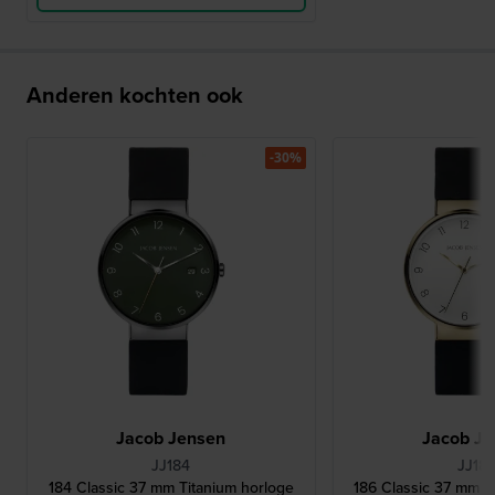
Anderen kochten ook
-30%
Jacob Jensen
Jacob Je
JJ184
JJ18
184 Classic 37 mm Titanium horloge
186 Classic 37 mm T