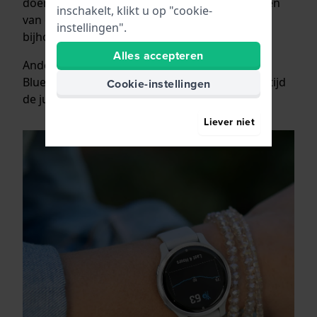
doen met je smartwatch. Je ontvangt meldingen
inschakelt, klikt u op "cookie-
van ontvangen berichten, kunt je activiteiten
instellingen".
bijhouden en nog veel meer.
Alles accepteren
Andere smartwatches synchroniseren via
Bluetooth met je smartphone en hebben zo altijd
Cookie-instellingen
de juiste tijd en datum.
Liever niet