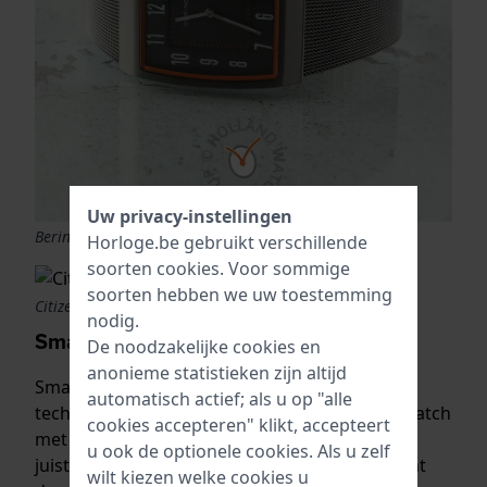
Uw privacy-instellingen
Bering radio-controlled
Horloge.be gebruikt verschillende
soorten
cookies
. Voor sommige
soorten hebben we uw toestemming
Citizen Promaster
nodig.
Smartwatches
De noodzakelijke cookies en
anonieme statistieken zijn altijd
Smartphones maken ook gebruik van GPS
automatisch actief; als u op "alle
technologie. Door de koppeling van je smartwatch
cookies accepteren" klikt, accepteert
met je smartphone geeft het horloge altijd de
u ook de optionele cookies. Als u zelf
juiste tijd weer. Maar dat is niet alles wat je kunt
wilt kiezen welke cookies u