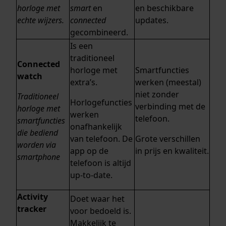
horloge met
smart
en
en beschikbare
echte wijzers.
connected
updates.
gecombineerd.
Is een
traditioneel
Connected
horloge met
Smartfuncties
watch
extra’s.
werken (meestal)
niet zonder
Traditioneel
Horlogefuncties
verbinding met de
horloge met
werken
telefoon.
smartfuncties
onafhankelijk
die bediend
van telefoon. De
Grote verschillen
worden via
app op de
in prijs en kwaliteit.
smartphone
telefoon is altijd
up-to-date.
Activity
Doet waar het
tracker
voor bedoeld is.
Makkelijk te