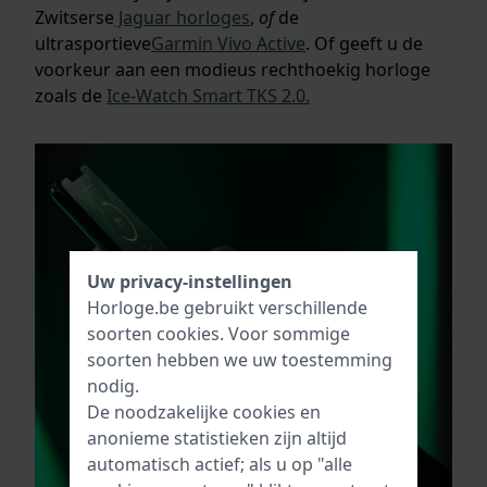
Zwitserse
Jaguar horloges
,
of
de
ultrasportieve
Garmin Vivo Active
. Of geeft u de
voorkeur aan een modieus rechthoekig horloge
zoals de
Ice-Watch Smart TKS 2.0.
Uw privacy-instellingen
Horloge.be gebruikt verschillende
soorten
cookies
. Voor sommige
soorten hebben we uw toestemming
nodig.
De noodzakelijke cookies en
anonieme statistieken zijn altijd
automatisch actief; als u op "alle