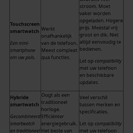
stroom. Moet
vaker worden
opgeladen. Hogere
Touchscreen
prijs. Meestal vrij
Werkt
smartwatch
groot en dik. Niet
onafhankelijk
altijd eenvoudig te
Een mini-
van de telefoon.
bedienen.
smartphone
Meest compleet
om uw pols.
qua functies.
Let op
compatibility
met uw telefoon
en beschikbare
updates.
Oogt als een
Hybride
Veel verschil
traditioneel
smartwatch
tussen merken en
horloge.
specificaties.
Gecombineerd
Efficiënter
smartwatch
energiegebruik.
Let op
compatibility
en traditioneel
Het beste van
met uw telefoon