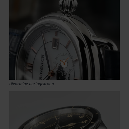
Uivormige horlogekroon