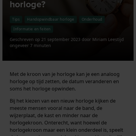
horloge?
Tips
Handopwindbaar horloge
Onderhoud
Informatie en feiten
Geschreven op
21 september 2023
door
Miriam
Leestijd
ongeveer 7 minuten
Met de kroon van je horloge kan je een analoog
horloge op tijd zetten, de datum veranderen en
soms het horloge opwinden.
Bij het kiezen van een nieuw horloge kijken de
meeste mensen vooral naar de band, de
wijzerplaat, de kast en minder naar de
horlogekroon. Onterecht, want hoewel de
horlogekroon maar een klein onderdeel is, speelt