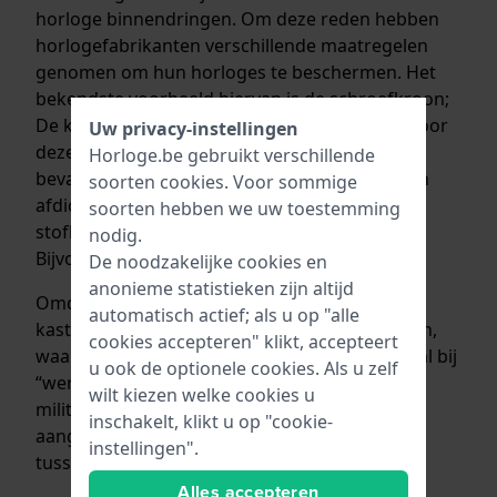
horloge binnendringen. Om deze reden hebben
horlogefabrikanten verschillende maatregelen
genomen om hun horloges te beschermen. Het
bekendste voorbeeld hiervan is de schroefkroon;
De kroon wordt in de kast geschroefd, waardoor
Uw privacy-instellingen
deze hermetisch wordt afgesloten. Daarnaast
Horloge.be gebruikt verschillende
bevatten kast en kroon verschillende zegels en
soorten
cookies
. Voor sommige
afdichtende ringen waardoor de water- en
soorten hebben we uw toestemming
stofbestendigheid verder wordt verhoogd.
nodig.
Bijvoorbeeld het DS-systeem van
Certina
.
De noodzakelijke cookies en
anonieme statistieken zijn altijd
Omdat de kroon uitsteekt ten opzichte van de
automatisch actief; als u op "alle
kast kan je er ook gemakkelijk tegenaan stoten,
cookies accepteren" klikt, accepteert
waardoor de kroon(pen) kan verbuigen. Vooral bij
u ook de optionele cookies. Als u zelf
“werkhorloges” zoals outdoor horloges of
wilt kiezen welke cookies u
militaire horloges zijn op de kast verhogingen
inschakelt, klikt u op "cookie-
aangebracht waar de kroon dan beschermd
instellingen".
tussen zit. Bijvoorbeeld bij
Victorinox I.N.O.X.
Alles accepteren