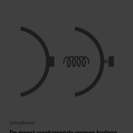
Schroefkroon
De meest voorkomende vormen horloge