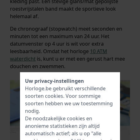
kleding past. Een stevige glans/mat gepolijste
roestvrijstalen band maakt de sportieve look
helemaal af.
De chronograaf (stopwatch) meet seconden en
minuten tot een maximum van 24 uur. Het
datumvenster op 4 uur is wit voor extra
leesbaarheid. Omdat het horloge
10 ATM
waterdicht
is, kunt u er met een gerust hart mee
douchen en zwemmen.
Uw privacy-instellingen
Horloge.be gebruikt verschillende
soorten
cookies
. Voor sommige
soorten hebben we uw toestemming
nodig.
De noodzakelijke cookies en
anonieme statistieken zijn altijd
automatisch actief; als u op "alle