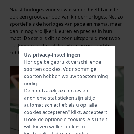
Naast horloges voor volwassenen heeft Lacoste
ook een groot aanbod van kinderhorloges. Net zo
sportief als de horloges van papa en mama, maar
dan in nog vrolijker kleuren en precies in hun
maat. De serie is dit seizoen uitgebreid met twee
horloges met duidelijke cijfers en een zachte
rubberen band.
Uw privacy-instellingen
Horloge.be gebruikt verschillende
soorten
cookies
. Voor sommige
soorten hebben we uw toestemming
nodig.
De noodzakelijke cookies en
anonieme statistieken zijn altijd
automatisch actief; als u op "alle
cookies accepteren" klikt, accepteert
u ook de optionele cookies. Als u zelf
wilt kiezen welke cookies u
inschakelt, klikt u op "cookie-