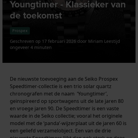
Youngtimer - Klassieker van
de toekomst
Prospex
Geschreven op
17 februari 2026
door
Miriam
Leestijd
ongeveer 4 minuten
De nieuwste toevoeging aan de Seiko Prospex
Speedtimer-collectie is een trio solar quartz
chronografen met de naam ‘Youngtimer’,
geïnspireerd op sportwagens uit de late jaren 80
en vroege jaren 90. De Speedtimer is een vaste
waarde in de Seiko collectie; vooral het originele
model met de ‘panda’-wijzerplaat uit de jaren 60 is
een geliefd verzamelobject. Een van de drie
nieuwste Speedtimers lijkt dan ook sterk op deze