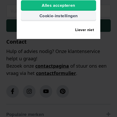
Alles accepteren
Cookie-instellingen
Inschrijven
Liever niet
Contact
Hulp of advies nodig? Onze klantenservice
helpt u graag!
Bezoek onze
contactpagina
of stuur ons een
vraag via het
contactformulier
.
Populaire merken