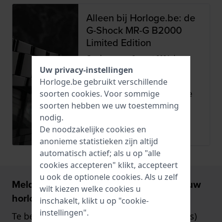
Alleen bij Horloge.be: de
G-Shock MR-G B2000
Limited Edition
Geschreven op
8 maart 2021
door
Miriam
Uw privacy-instellingen
Dit voorjaar komen officieel
Horloge.be gebruikt verschillende
slechts 4 exemplaren van de
soorten
cookies
. Voor sommige
nieuwste G-Shock MR-G ‘...
soorten hebben we uw toestemming
nodig.
Lees meer
De noodzakelijke cookies en
anonieme statistieken zijn altijd
automatisch actief; als u op "alle
cookies accepteren" klikt, accepteert
u ook de optionele cookies. Als u zelf
Meld u aan en ontvang €5,- korting op uw
wilt kiezen welke cookies u
horloge!
inschakelt, klikt u op "cookie-
instellingen".
Te besteden vanaf €75,- (alleen op horloges)