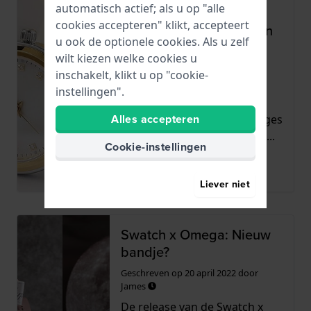
automatisch actief; als u op "alle
Nieuw bij Horloge.be:
cookies accepteren" klikt, accepteert
Luxe dameshorloges van
u ook de optionele cookies. Als u zelf
Balmain
wilt kiezen welke cookies u
Geschreven op
21 april 2022
door
inschakelt, klikt u op "cookie-
Miriam
instellingen".
Gratieus en chique als
Alles accepteren
Couture; Zo zou je de horloges
van Balmain het beste kunn...
Cookie-instellingen
Lees meer
Liever niet
Swatch x Omega: Nieuw
bandje?
Geschreven op
20 april 2022
door
James
De release van de Swatch x