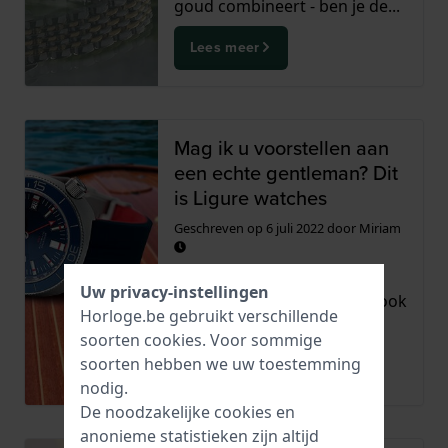
goud combineert - ben je de...
Lees meer
Mag ik u voorstellen aan
een echte gentleman? Dit
is Ligure watches
Geschreven op
6 juli 2022
door
Miriam
Met Ligure horloges kan je
Uw privacy-instellingen
duiken. Maar de klassieke look
Horloge.be gebruikt verschillende
en subtiele vorm geven...
soorten
cookies
. Voor sommige
soorten hebben we uw toestemming
Lees meer
nodig.
De noodzakelijke cookies en
anonieme statistieken zijn altijd