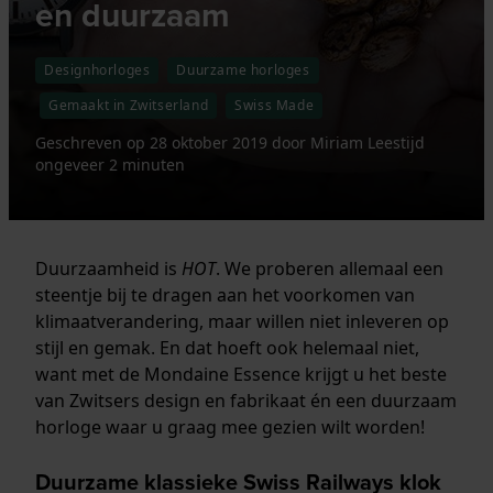
en duurzaam
Designhorloges
Duurzame horloges
Gemaakt in Zwitserland
Swiss Made
Geschreven op
28 oktober 2019
door
Miriam
Leestijd
ongeveer 2 minuten
Duurzaamheid is
HOT
. We proberen allemaal een
steentje bij te dragen aan het voorkomen van
klimaatverandering, maar willen niet inleveren op
stijl en gemak. En dat hoeft ook helemaal niet,
want met de Mondaine Essence krijgt u het beste
van Zwitsers design en fabrikaat én een duurzaam
horloge waar u graag mee gezien wilt worden!
Duurzame klassieke Swiss Railways klok