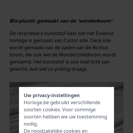
Bio-plastic gemaakt van de ‘wonderboom’
De recyclebare kunststof kast van het Essence
horloge is gemaakt van Castor-olie. Deze olie
wordt gemaakt van de zaden van de Ricinus
boom, die ook wel de Wonder(olie)boom wordt
genoemd. Het kunststof is ook heel licht van
gewicht, wat wel zo prettig draagt.
Uw privacy-instellingen
Horloge.be gebruikt verschillende
soorten
cookies
. Voor sommige
soorten hebben we uw toestemming
nodig.
De noodzakelijke cookies en