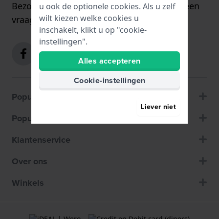
Bezoek onze
contactpagina
of stuur ons een
u ook de optionele cookies. Als u zelf
wilt kiezen welke cookies u
vraag via het
contactformulier
.
inschakelt, klikt u op "cookie-
instellingen".
Alles accepteren
Cookie-instellingen
Populaire merken
Liever niet
Populaire pagina's
Klantenservice
Over ons
Winkels