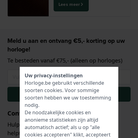
Lees meer
Meld u aan en ontvang €5,- korting op uw
horloge!
Te besteden vanaf €75,- (alleen op horloges)
Uw privacy-instellingen
Horloge.be gebruikt verschillende
soorten
cookies
. Voor sommige
Inschrijven
soorten hebben we uw toestemming
nodig.
Contact
De noodzakelijke cookies en
anonieme statistieken zijn altijd
Hulp of advies nodig? Onze klantenservice
automatisch actief; als u op "alle
helpt u graag!
cookies accepteren" klikt, accepteert