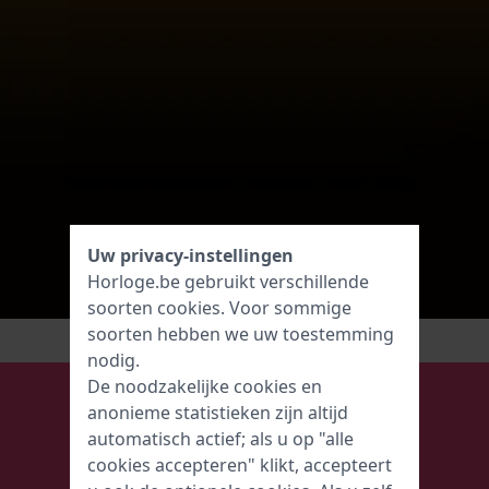
Uw privacy-instellingen
Horloge.be gebruikt verschillende
soorten
cookies
. Voor sommige
soorten hebben we uw toestemming
nodig.
De noodzakelijke cookies en
anonieme statistieken zijn altijd
automatisch actief; als u op "alle
cookies accepteren" klikt, accepteert