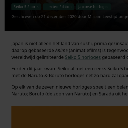
Seiko 5 Sports
Limited Edition
Japanse horloges
Geschreven op
21 december 2020
door
Miriam
Leestijd ong
Japan is niet alleen het land van sushi, prima gezins
daarop gebaseerde
Anime
(animatiefilms) is tegenwoo
wereldwijd gelimiteerde
Seiko 5 horloges
gebaseerd o
Eerder dit jaar kwam Seiko al met een reeks Seiko 5
met de Naruto & Boruto horloges net zo hard zal gaa
Op elk van de zeven nieuwe horloges speelt een belang
Naruto; Boruto (de zoon van Naruto) en Sarada uit he