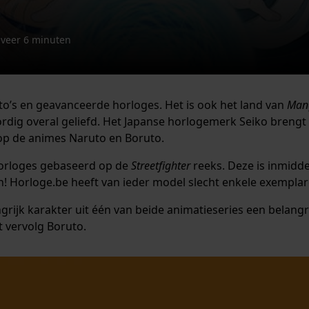
eveer 6 minuten
auto’s en geavanceerde horloges. Het is ook het land van
Man
rdig overal geliefd. Het Japanse horlogemerk Seiko brengt
p de animes Naruto en Boruto.
 horloges gebaseerd op de
Streetfighter
reeks. Deze is inmidde
n! Horloge.be heeft van ieder model slecht enkele exempla
rijk karakter uit één van beide animatieseries een belangri
t vervolg Boruto.