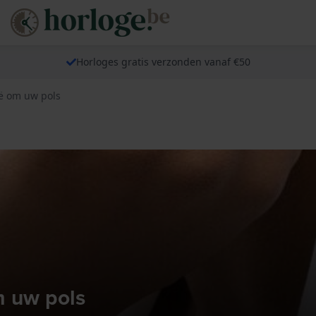
Horloges gratis verzonden vanaf €50
lië om uw pols
om uw pols