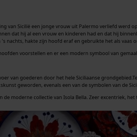
ing van Sicilië een jonge vrouw uit Palermo verliefd werd o
en dat hij al een vrouw en kinderen had en dat hij binne
s nachts, hakte zijn hoofd eraf en gebruikte het als vaas o
e hoofden voorstellen en er een modern symbool van gemaa
rvoer van goederen door het hele Siciliaanse grondgebied.T
kskunst geworden, evenals een van de symbolen van de Sicil
n de moderne collectie van Isola Bella. Zeer excentriek, het