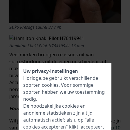
Seiko Presage Laurel 37 mm
Hamilton Khaki Pilot H76419941 36 mm
Veel merken brengen re-issues uit van
succeshorloges uit de eigen geschiedenis of
maken gloednieuwe herinterpretaties. Zoals
Uw privacy-instellingen
bijvoorbeeld de nieuwe versie van de
Bulova
Horloge.be gebruikt verschillende
Accutron, of de stijlvolle Seiko Presage
soorten
cookies
. Voor sommige
herenhorloges gebaseerd op modellen uit de
soorten hebben we uw toestemming
jaren zestig.
nodig.
De noodzakelijke cookies en
Horloges heren merken Top 10
anonieme statistieken zijn altijd
automatisch actief; als u op "alle
Wil je weten wat de populairste herenhorloges zijn
cookies accepteren" klikt, accepteert
van dit moment? Lees dan
ons blog over de Top 10