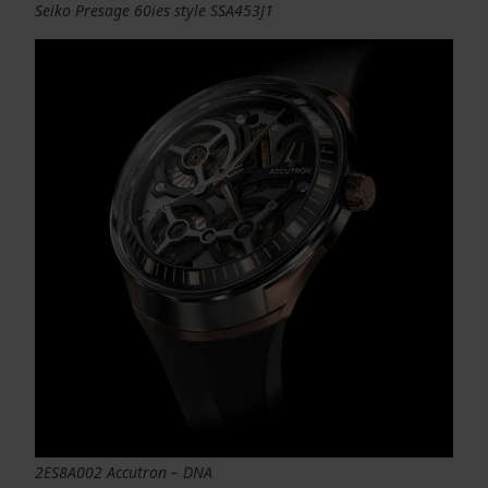
Seiko Presage 60ies style SSA453J1
2ES8A002 Accutron – DNA