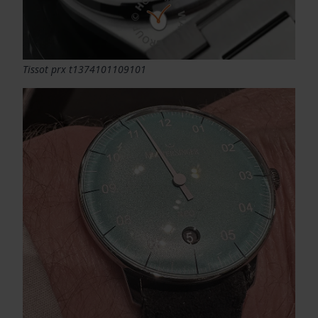
Tissot prx t1374101109101