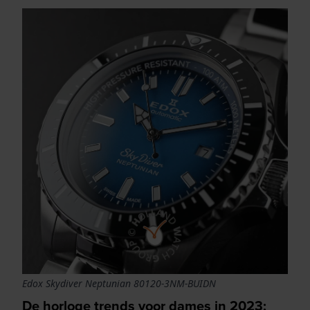
Edox Skydiver Neptunian 80120-3NM-BUIDN
De horloge trends voor dames in 2023: