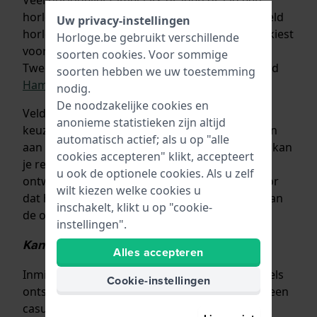
horloge met geschiedenis en daar heeft het field
Uw privacy-instellingen
horloge genoeg van in huis. Zeker wanneer u kiest
Horloge.be gebruikt verschillende
voor een merk dat dit type horloge al sinds de
soorten
cookies
. Voor sommige
Tweede Wereldoorlog maakt zoals bijvoorbeeld
soorten hebben we uw toestemming
Hamilton
of Bulova.
nodig.
De noodzakelijke cookies en
Veldhorloges zijn daarnaast een uitstekende
anonieme statistieken zijn altijd
keuze voor actieve mensen die waarde hechten
automatisch actief; als u op "alle
aan functionaliteit en stijl. Op een veldhorloge kan
cookies accepteren" klikt, accepteert
je rekenen. Tegelijkertijd zorgt het eenvoudige
u ook de optionele cookies. Als u zelf
ontwerp en de understated kleurstelling ervoor
wilt kiezen welke cookies u
dat het horloge niet concurreert met de rest van
inschakelt, klikt u op "cookie-
de outfit of andere accessoires.
instellingen".
Kan ik elke dag een veldhorloge dragen?
Alles accepteren
Inmiddels zijn veldhorloges hun militaire wortels
Cookie-instellingen
ontstegen en zeer geschikt voor mensen met een
casual sportieve kledingstijl. Het eenvoudige