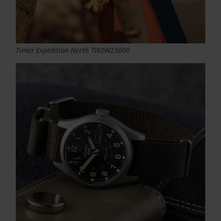
Timex Expedition North TW2W23600