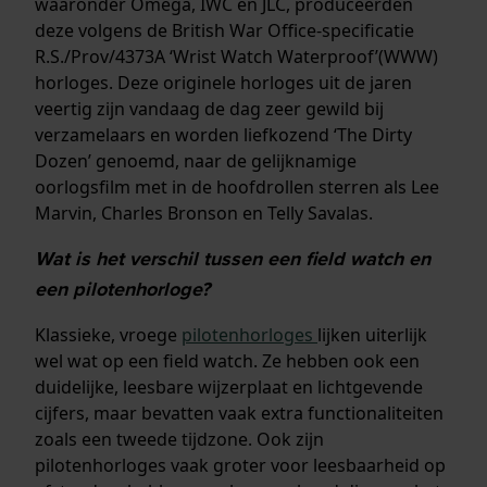
waaronder Omega, IWC en JLC, produceerden
deze volgens de British War Office-specificatie
R.S./Prov/4373A ‘Wrist Watch Waterproof’(WWW)
horloges. Deze originele horloges uit de jaren
veertig zijn vandaag de dag zeer gewild bij
verzamelaars en worden liefkozend ‘The Dirty
Dozen’ genoemd, naar de gelijknamige
oorlogsfilm met in de hoofdrollen sterren als Lee
Marvin, Charles Bronson en Telly Savalas.
Wat is het verschil tussen een field watch en
een pilotenhorloge?
Klassieke, vroege
pilotenhorloges
lijken uiterlijk
wel wat op een field watch. Ze hebben ook een
duidelijke, leesbare wijzerplaat en lichtgevende
cijfers, maar bevatten vaak extra functionaliteiten
zoals een tweede tijdzone. Ook zijn
pilotenhorloges vaak groter voor leesbaarheid op