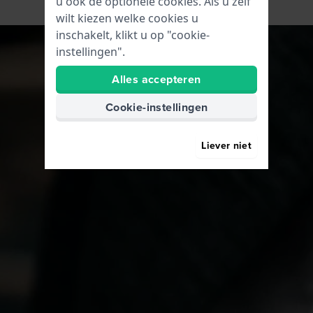
u ook de optionele cookies. Als u zelf
wilt kiezen welke cookies u
inschakelt, klikt u op "cookie-
instellingen".
Alles accepteren
Cookie-instellingen
Liever niet