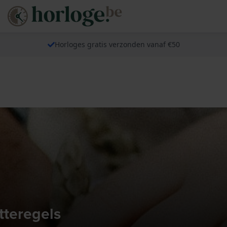
Horloges gratis verzonden vanaf €50
tteregels