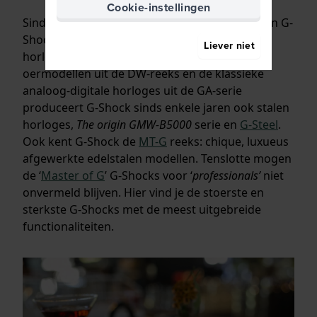
Cookie-instellingen
Sinds de introductie hebben de ontwerpers van G-
Shock natuurlijk niet stilgezeten en zijn de
Liever niet
horloges continu verder ontwikkeld. Naast de
oermodellen uit de DW-reeks en de klassieke
analoog-digitale horloges uit de GA-serie
produceert G-Shock sinds enkele jaren ook stalen
horloges,
The origin GMW-B5000
serie en
G-Steel
.
Ook kent G-Shock de
MT-G
reeks: chique, luxueus
afgewerkte edelstalen modellen. Tenslotte mogen
de ‘
Master of G
’ G-Shocks voor ‘
professionals’
niet
onvermeld blijven. Hier vind je de stoerste en
sterkste G-Shocks met de meest uitgebreide
functionaliteiten.