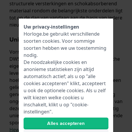
structurele versterkingen en schokabsorberend
materiaal rondom de belangrijkste onderdelen ligt
tot op de dag van vandaag aan de basis van iedere
nieuwe G-Shock.
Uw privacy-instellingen
Horloge.be gebruikt verschillende
Unieke vormgeving
soorten
cookies
. Voor sommige
soorten hebben we uw toestemming
Vorm volgt functie: de allereerste G-Shock, de
nodig.
DW5000 was niet alleen uniek door de technische
De noodzakelijke cookies en
eigenschappen. De constructie van de kast
anonieme statistieken zijn altijd
leverde ook een volstrekt uniek uiterlijk met
automatisch actief; als u op "alle
hoeken en randen op. Al snel was het horloge een
cookies accepteren" klikt, accepteert
geliefd
‘fashion item’
van de hip-hop en skate-
u ook de optionele cookies. Als u zelf
generatie en zijn de retro-modellen ook nu nog
wilt kiezen welke cookies u
ongekend populair bij jongeren én liefhebbers van
inschakelt, klikt u op "cookie-
deze unieke stijl. Ook brengt G-Shock regelmatig
instellingen".
unieke uitgaven uit in samenwerking met bekende
sporters, artiesten en kunstenaars zoals
Jamie
Alles accepteren
Hewlett van Gorillaz
.