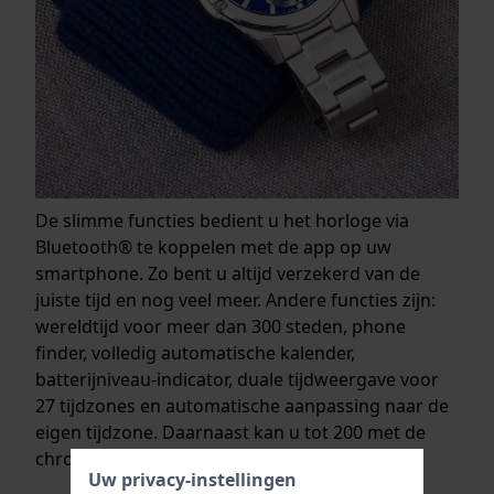
De slimme functies bedient u het horloge via
Bluetooth® te koppelen met de app op uw
smartphone. Zo bent u altijd verzekerd van de
juiste tijd en nog veel meer. Andere functies zijn:
wereldtijd voor meer dan 300 steden, phone
finder, volledig automatische kalender,
batterijniveau-indicator, duale tijdweergave voor
27 tijdzones en automatische aanpassing naar de
eigen tijdzone. Daarnaast kan u tot 200 met de
chronograaf gemeten rondetijden opslaan.
Uw privacy-instellingen