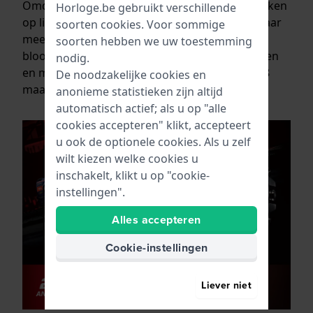
Omdat de Casio Edifice Slim Line horloges werken
Horloge.be gebruikt verschillende
op licht-energie gaat de batterij meer dan 10 jaar
soorten
cookies
. Voor sommige
mee en loopt het horloge zonder te worden
soorten hebben we uw toestemming
blootgesteld aan licht, indien volledig opgeladen
nodig.
en met de energiebesparingsfuctie aan, wel 18
De noodzakelijke cookies en
maanden door.
anonieme statistieken zijn altijd
automatisch actief; als u op "alle
cookies accepteren" klikt, accepteert
u ook de optionele cookies. Als u zelf
wilt kiezen welke cookies u
inschakelt, klikt u op "cookie-
instellingen".
Alles accepteren
Cookie-instellingen
Liever niet