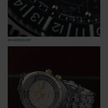
RA-AA0E03L09C