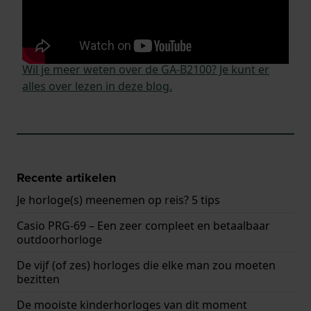
technologie gaat je horloge nog langer mee en
worden tijd en datum automatisch
gesynchroniseerd.
Wil je meer weten over de GA-B2100? Je kunt er
alles over lezen in deze blog.
Recente artikelen
Je horloge(s) meenemen op reis? 5 tips
Casio PRG-69 – Een zeer compleet en betaalbaar
outdoorhorloge
De vijf (of zes) horloges die elke man zou moeten
bezitten
De mooiste kinderhorloges van dit moment