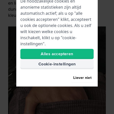
De noodzakelijke cookies en
en lichte gewicht ook zeer geschikt voor de
anonieme statistieken zijn altijd
dunnere pols en verkrijgbaar in vriendelijke
automatisch actief; als u op "alle
kleuren.
cookies accepteren" klikt, accepteert
u ook de optionele cookies. Als u zelf
wilt kiezen welke cookies u
inschakelt, klikt u op "cookie-
instellingen".
Alles accepteren
Cookie-instellingen
Liever niet