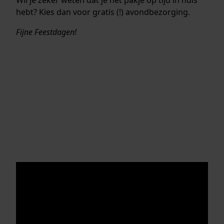
hebt? Kies dan voor gratis (!) avondbezorging.
Fijne Feestdagen!
Update 2022
Met de release van de GA-B2100-serie tilt Casio de
2100-serie naar een nieuw niveau. Dankzij de
toevoeging van een zonnebatterij en Bluetooth-