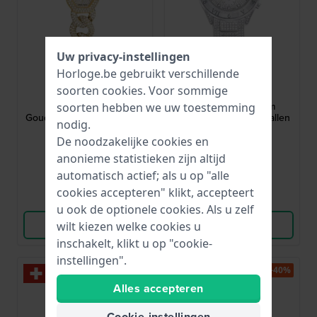
Uw privacy-instellingen
Horloge.be gebruikt verschillende
Swarovski
Swarovski
soorten
cookies
. Voor sommige
5668854
5668845
Dextera 20 mm
Dextera Lux 40 mm
soorten hebben we uw toestemming
Goudkleurig dameshorloge
Chronograaf met kristallen
nodig.
met kristallen
De noodzakelijke cookies en
€ 450,-
€ 700,-
anonieme statistieken zijn altijd
● Op voorraad
● Op voorraad
automatisch actief; als u op "alle
cookies accepteren" klikt, accepteert
Vergelijk
Vergelijk
u ook de optionele cookies. Als u zelf
Bekijk Product
Bekijk Product
wilt kiezen welke cookies u
inschakelt, klikt u op "cookie-
instellingen".
-40%
Alles accepteren
Cookie-instellingen