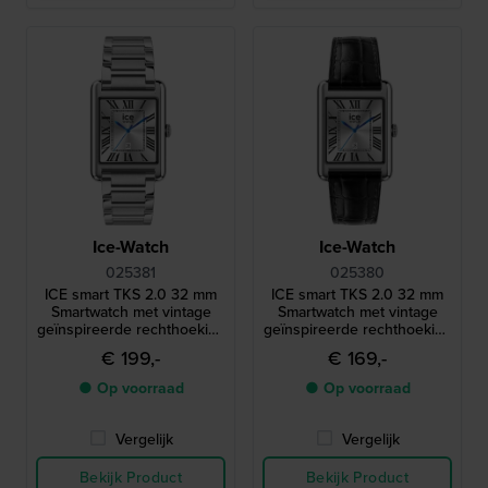
Ice-Watch
Ice-Watch
025381
025380
ICE smart TKS 2.0 32 mm
ICE smart TKS 2.0 32 mm
Smartwatch met vintage
Smartwatch met vintage
geïnspireerde rechthoekige
geïnspireerde rechthoekige
kast en 1,41" Amoled
kast en 1,41" Amoled
€ 199,-
€ 169,-
touchscreen
touchscreen
● Op voorraad
● Op voorraad
Vergelijk
Vergelijk
Bekijk Product
Bekijk Product