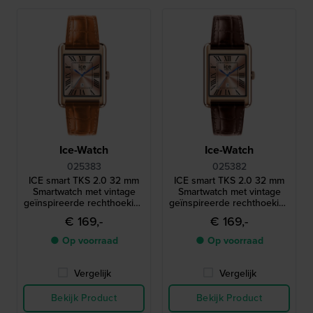
Ice-Watch
Ice-Watch
025383
025382
ICE smart TKS 2.0 32 mm
ICE smart TKS 2.0 32 mm
Smartwatch met vintage
Smartwatch met vintage
geïnspireerde rechthoekige
geïnspireerde rechthoekige
kast en 1,41" Amoled
kast en 1,41" Amoled
€ 169,-
€ 169,-
touchscreen
touchscreen
● Op voorraad
● Op voorraad
Vergelijk
Vergelijk
Bekijk Product
Bekijk Product