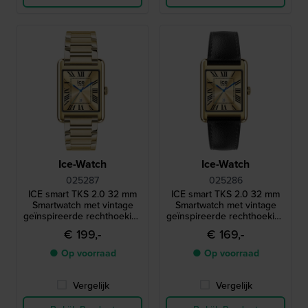
Ice-Watch
Ice-Watch
025287
025286
ICE smart TKS 2.0 32 mm
ICE smart TKS 2.0 32 mm
Smartwatch met vintage
Smartwatch met vintage
geïnspireerde rechthoekige
geïnspireerde rechthoekige
kast en 1,41" Amoled
kast en 1,41" Amoled
€ 199,-
€ 169,-
touchscreen
touchscreen
● Op voorraad
● Op voorraad
Vergelijk
Vergelijk