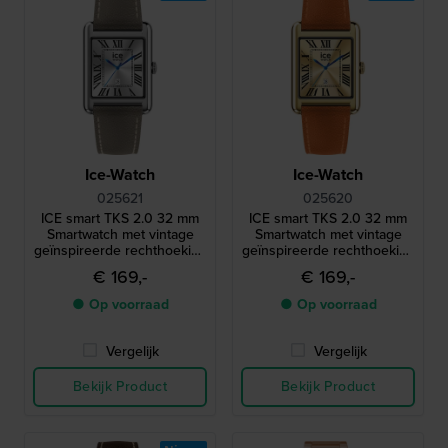
Ice-Watch
Ice-Watch
025621
025620
ICE smart TKS 2.0 32 mm
ICE smart TKS 2.0 32 mm
Smartwatch met vintage
Smartwatch met vintage
geïnspireerde rechthoekige
geïnspireerde rechthoekige
kast en 1,41" Amoled
kast en 1,41" Amoled
€ 169,-
€ 169,-
touchscreen
touchscreen
● Op voorraad
● Op voorraad
Vergelijk
Vergelijk
Bekijk Product
Bekijk Product