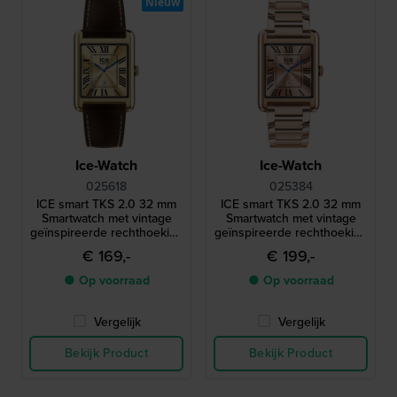
Nieuw
Ice-Watch
Ice-Watch
025618
025384
ICE smart TKS 2.0 32 mm
ICE smart TKS 2.0 32 mm
Smartwatch met vintage
Smartwatch met vintage
geïnspireerde rechthoekige
geïnspireerde rechthoekige
kast en 1,41" Amoled
kast en 1,41" Amoled
€ 169,-
€ 199,-
touchscreen
touchscreen
● Op voorraad
● Op voorraad
Vergelijk
Vergelijk
Bekijk Product
Bekijk Product