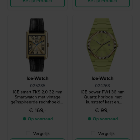
Bekijk Product
Bekijk Product
Ice-Watch
Ice-Watch
025285
024763
ICE smart TKS 2.0 32 mm
ICE power PW1 36 mm
Smartwatch met vintage
Quartz horloge met
geïnspireerde rechthoekige
kunststof kast en
kast en 1,41" Amoled
roestvrijstalen geribbelde
€ 169,-
€ 99,-
touchscreen
lunette
● Op voorraad
● Op voorraad
Vergelijk
Vergelijk