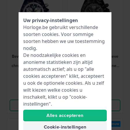
Uw privacy-instellingen
Horloge.be gebruikt verschillende
soorten
cookies
. Voor sommige
soorten hebben we uw toestemming
Ice-Watch
Ice-Watch
nodig.
025630
025629
De noodzakelijke cookies en
Bewatch 41 mm Sportieve
Bewatch 41 mm Sportieve
kunststof quartz
kunststof quartz
anonieme statistieken zijn altijd
chronograaf met siliconen
chronograaf met siliconen
automatisch actief; als u op "alle
band
band
€ 149,-
€ 149,-
cookies accepteren" klikt, accepteert
● Op voorraad
● Op voorraad
u ook de optionele cookies. Als u zelf
wilt kiezen welke cookies u
Vergelijk
Vergelijk
inschakelt, klikt u op "cookie-
instellingen".
Bekijk Product
Bekijk Product
Alles accepteren
Bestseller
Nieuw
Cookie-instellingen