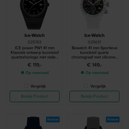
Ice-Watch
Ice-Watch
025763
025631
ICE power PW1 41 mm
Bewatch 41 mm Sportieve
Klassiek ontwerp kunststof
kunststof quartz
quartzshorloge met stalen
chronograaf met siliconen
lunette en saffierglas
band
€ 119,-
€ 149,-
● Op voorraad
● Op voorraad
Vergelijk
Vergelijk
Bekijk Product
Bekijk Product
Nieuw
Nieuw