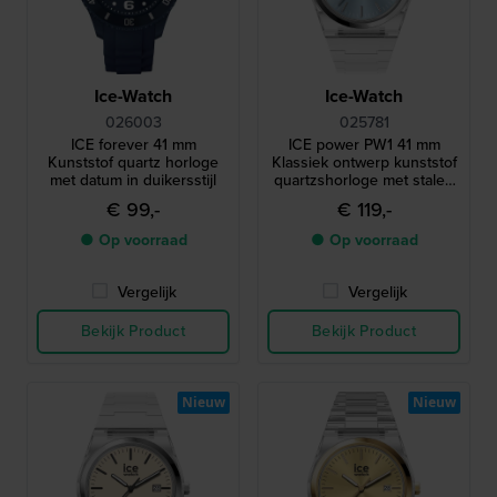
Ice-Watch
Ice-Watch
026003
025781
ICE forever 41 mm
ICE power PW1 41 mm
Kunststof quartz horloge
Klassiek ontwerp kunststof
met datum in duikersstijl
quartzshorloge met stalen
lunette en saffierglas
€ 99,-
€ 119,-
● Op voorraad
● Op voorraad
Vergelijk
Vergelijk
Bekijk Product
Bekijk Product
Nieuw
Nieuw