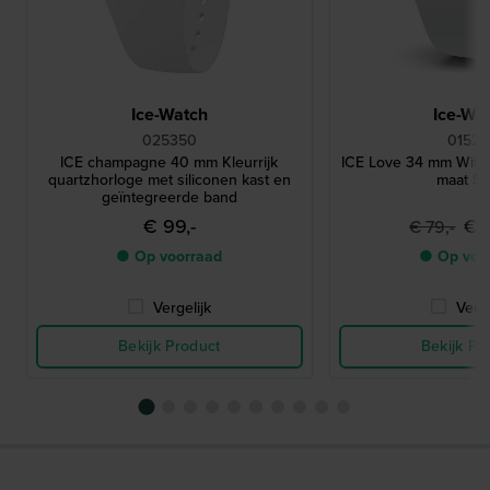
Ice-Watch
Ice-Wa
025350
01526
ICE champagne 40 mm Kleurrijk
ICE Love 34 mm Wit si
quartzhorloge met siliconen kast en
maat Sm
geïntegreerde band
€ 99,-
€ 
€ 79,-
● Op voorraad
● Op voo
Vergelijk
Verge
Bekijk Product
Bekijk Pr