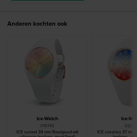
Anderen kochten ook
Ice-Watch
Ice-Wa
015743
02325
ICE sunset 34 mm Roségoud-wit
ICE cocorico 37 mm S
siliconen horloge, maat Small
horloge - ma