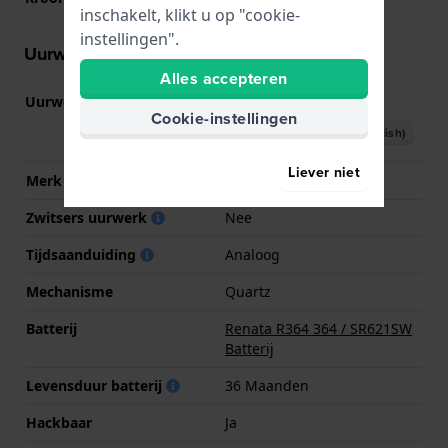
inschakelt, klikt u op "cookie-
instellingen".
Uurwerk informatie
Alles accepteren
Uurwerk nr.
GL32
(
Bekijk specificaties
)
Cookie-instellingen
Download handboek (English)
Liever niet
Merk uurwerk
Miyota
Zwitsers uurwerk
Nee
Tijdsaanduiding
Analoog
Mechanisme
Quartz
Batterij
Renata R364 364 / SR621SW
Batterij
Levensduur batterij
36 Maanden
Hackbaar
Ja