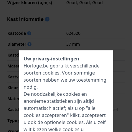
Wijzer kleuren (u,m,s)
Goud, Goud, Goud
Kast informatie
Kastcode
024520
Diameter
37 mm
Kastdikte
9 mm
Uw privacy-instellingen
Horloge.be gebruikt verschillende
Materiaal
Siliconen
soorten
cookies
. Voor sommige
Kastvorm
Rond
soorten hebben we uw toestemming
nodig.
Kleur kast
Zwart
De noodzakelijke cookies en
Materiaal kastdeksel
Roestvrij staal
anonieme statistieken zijn altijd
automatisch actief; als u op "alle
Kastdeksel
Geschroefde achterdeksel
cookies accepteren" klikt, accepteert
Type glas
Mineraal
u ook de optionele cookies. Als u zelf
wilt kiezen welke cookies u
Kroon
Trek kroon