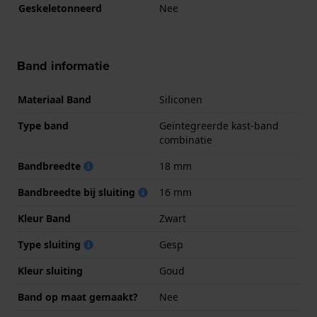
Geskeletonneerd
Nee
Band informatie
Materiaal Band
Siliconen
Type band
Geïntegreerde kast-band
combinatie
Bandbreedte
18 mm
Bandbreedte bij sluiting
16 mm
Kleur Band
Zwart
Type sluiting
Gesp
Kleur sluiting
Goud
Band op maat gemaakt?
Nee