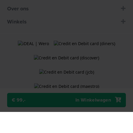
Over ons
Winkels
€ 99,-
In Winkelwagen