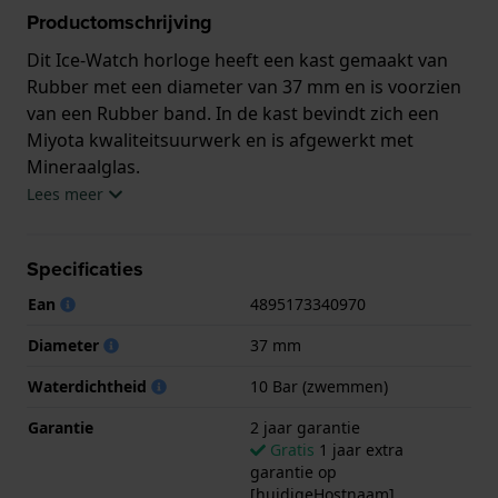
Productomschrijving
Dit Ice-Watch horloge heeft een kast gemaakt van
Rubber met een diameter van 37 mm en is voorzien
van een Rubber band. In de kast bevindt zich een
Miyota kwaliteitsuurwerk en is afgewerkt met
Mineraalglas.
Lees meer
Het horloge is 10ATM. Dit betekent dat het horloge
geschikt is om mee te zwemmen. Verder wordt het
Specificaties
horloge geleverd met 2 jaar garantie.
Ean
4895173340970
.
Diameter
37 mm
Waterdichtheid
10 Bar (zwemmen)
Garantie
2 jaar garantie
Gratis
1 jaar extra
garantie op
[huidigeHostnaam]