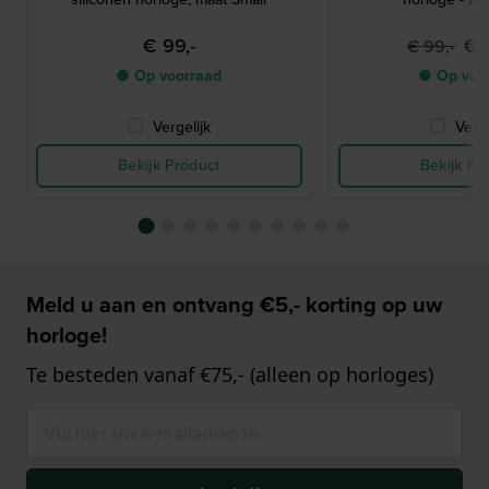
€ 99,-
€ 
€ 99,-
● Op voorraad
● Op voo
Vergelijk
Verge
Bekijk Product
Bekijk Pr
Meld u aan en ontvang €5,- korting op uw
horloge!
Te besteden vanaf €75,- (alleen op horloges)