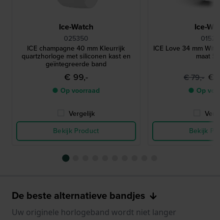
Ice-Watch
Ice-Wa
025350
01526
ICE champagne 40 mm Kleurrijk
ICE Love 34 mm Wit si
quartzhorloge met siliconen kast en
maat Sm
geïntegreerde band
€ 99,-
€ 
€ 79,-
● Op voorraad
● Op voo
Vergelijk
Verge
Bekijk Product
Bekijk Pr
De beste alternatieve bandjes
Uw originele horlogeband wordt niet langer