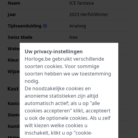
Naam
ICE fantasia
Jaar
2023 Herfst/Winter
Tijdsaanduiding
Analoog
Swiss Made
Nee
Waterdichtheid
10 Bar (zwemmen)
Uw privacy-instellingen
Horloge.be gebruikt verschillende
Kleur Wijzerplaat
Wit
soorten
cookies
. Voor sommige
Wijzer kleuren (u,m,s)
Goud, Goud, Goud
soorten hebben we uw toestemming
nodig.
Kast informatie
De noodzakelijke cookies en
anonieme statistieken zijn altijd
automatisch actief; als u op "alle
Kastcode
021956
cookies accepteren" klikt, accepteert
Diameter
34 mm
u ook de optionele cookies. Als u zelf
wilt kiezen welke cookies u
Kastdikte
9 mm
inschakelt, klikt u op "cookie-
Materiaal
Siliconen