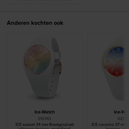
Anderen kochten ook
Ice-Watch
Ice-Wa
015743
02325
ICE sunset 34 mm Roségoud-wit
ICE cocorico 37 mm S