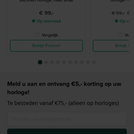
siliconen horloge, maat Small
horloge - ma
€ 99,-
€ 
€ 99,-
● Op voorraad
● Op voo
Vergelijk
Verge
Bekijk Product
Bekijk Pr
Meld u aan en ontvang €5,- korting op uw
horloge!
Te besteden vanaf €75,- (alleen op horloges)