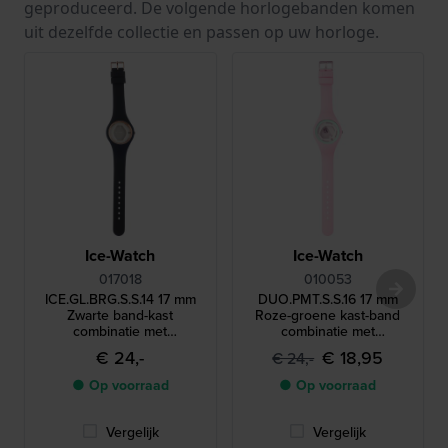
geproduceerd. De volgende horlogebanden komen
uit dezelfde collectie en passen op uw horloge.
Ice-Watch
Ice-Watch
017018
010053
ICE.GL.BRG.S.S.14 17 mm
DUO.PMT.S.S.16 17 mm
Zwarte band-kast
Roze-groene kast-band
combinatie met
combinatie met
schroefdeksel
schroefdeksel
€ 24,-
€ 18,95
€ 24,-
● Op voorraad
● Op voorraad
Vergelijk
Vergelijk