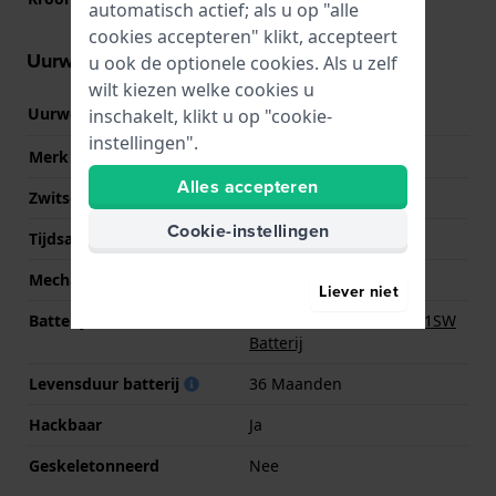
automatisch actief; als u op "alle
cookies accepteren" klikt, accepteert
Uurwerk informatie
u ook de optionele cookies. Als u zelf
wilt kiezen welke cookies u
Uurwerk nr.
GL12
inschakelt, klikt u op "cookie-
(
Bekijk specificaties
)
instellingen".
Merk uurwerk
Miyota
Alles accepteren
Zwitsers uurwerk
Nee
Cookie-instellingen
Tijdsaanduiding
Analoog
Mechanisme
Quartz
Liever niet
Batterij
Renata R364 364 / SR621SW
Batterij
Levensduur batterij
36 Maanden
Hackbaar
Ja
Geskeletonneerd
Nee