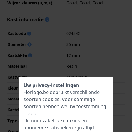
Wijzer kleuren (u,m,s)
Goud, Goud, Goud
Kast informatie
Kastcode
024542
Diameter
35 mm
Kastdikte
12 mm
Materiaal
Resin
Kastvorm
Tonvormig
Uw privacy-instellingen
Kleur kast
Rood
Horloge.be gebruikt verschillende
soorten
cookies
. Voor sommige
Materiaal kastdeksel
Roestvrij staal
soorten hebben we uw toestemming
Kastdeksel
Gedicht met schroefjes
nodig.
De noodzakelijke cookies en
Type glas
Mineraal
anonieme statistieken zijn altijd
Kroon
Trek kroon