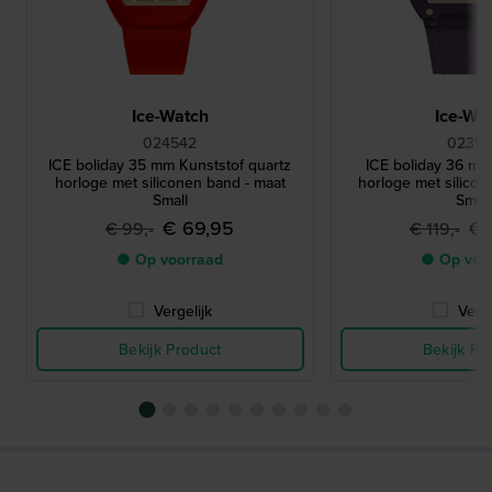
Ice-Watch
Ice-Wa
024542
02399
ICE boliday 35 mm Kunststof quartz
ICE boliday 36 mm
horloge met siliconen band - maat
horloge met silicon
Small
Small
€ 69,95
€ 
€ 99,-
€ 119,-
● Op voorraad
● Op voo
Vergelijk
Verge
Bekijk Product
Bekijk Pr