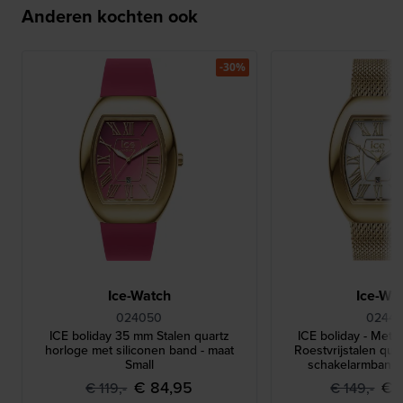
Anderen kochten ook
-30%
Ice-Watch
Ice-Wa
024050
02448
ICE boliday 35 mm Stalen quartz
ICE boliday - Met
horloge met siliconen band - maat
Roestvrijstalen qua
Small
schakelarmband 
€ 84,95
€ 
€ 119,-
€ 149,-