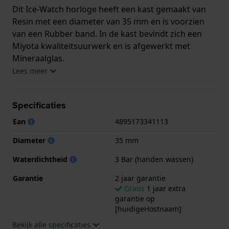
Dit Ice-Watch horloge heeft een kast gemaakt van
Resin met een diameter van 35 mm en is voorzien
van een Rubber band. In de kast bevindt zich een
Miyota kwaliteitsuurwerk en is afgewerkt met
Mineraalglas.
Lees meer
Het horloge is 3ATM. Dit betekent dat het horloge
spatwaterdicht is.. Verder wordt het horloge
Specificaties
geleverd met 2 jaar garantie.
Ean
4895173341113
.
Diameter
35 mm
Waterdichtheid
3 Bar (handen wassen)
Garantie
2 jaar garantie
Gratis
1 jaar extra
garantie op
[huidigeHostnaam]
Bekijk alle specificaties