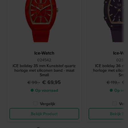
Ice-Watch
Ice-Wa
024542
02399
ICE boliday 35 mm Kunststof quartz
ICE boliday 36 mm
horloge met siliconen band - maat
horloge met silicon
Small
Small
€ 69,95
€ 
€ 99,-
€ 119,-
● Op voorraad
● Op voo
Vergelijk
Verge
Bekijk Product
Bekijk Pr