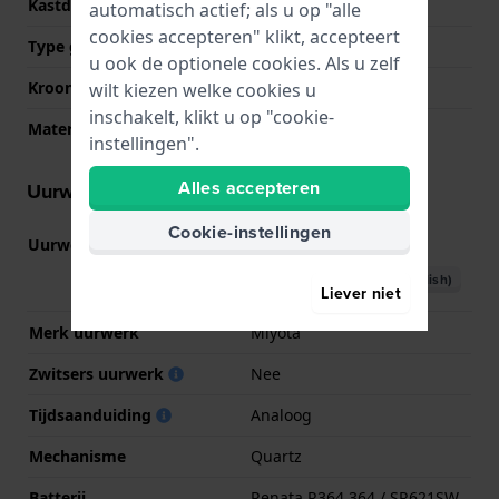
Kastdeksel
Gedicht met schroefjes
automatisch actief; als u op "alle
cookies accepteren" klikt, accepteert
Type glas
Mineraal
u ook de optionele cookies. Als u zelf
Kroon
Trek kroon
wilt kiezen welke cookies u
inschakelt, klikt u op "cookie-
Materiaal bezel
Aluminium
instellingen".
Alles accepteren
Uurwerk informatie
Cookie-instellingen
Uurwerk nr.
6P29
(
Bekijk specificaties
)
Download handboek (English)
Liever niet
Merk uurwerk
Miyota
Zwitsers uurwerk
Nee
Tijdsaanduiding
Analoog
Mechanisme
Quartz
Batterij
Renata R364 364 / SR621SW