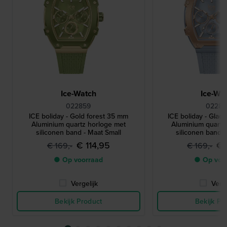
Ice-Watch
Ice-Wa
022859
0228
ICE boliday - Gold forest 35 mm
ICE boliday - Glac
Aluminium quartz horloge met
Aluminium quartz
siliconen band - Maat Small
siliconen band -
€ 114,95
€ 
€ 169,-
€ 169,-
● Op voorraad
● Op voo
Vergelijk
Verge
Bekijk Product
Bekijk Pr