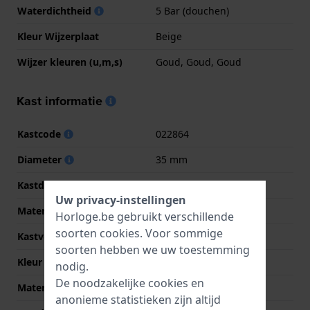
Waterdichtheid
5 Bar (douchen)
Kleur Wijzerplaat
Beige
Wijzer kleuren (u,m,s)
Goud, Goud, Goud
Kast informatie
Kastcode
022864
Diameter
35 mm
Kastdikte
11 mm
Uw privacy-instellingen
Materiaal
Aluminium
Horloge.be gebruikt verschillende
soorten
cookies
. Voor sommige
Kastvorm
Tonvormig
soorten hebben we uw toestemming
Kleur kast
Roze
nodig.
De noodzakelijke cookies en
Materiaal kastdeksel
Roestvrij staal
anonieme statistieken zijn altijd