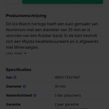
Productomschrijving
Dit Ice-Watch horloge heeft een kast gemaakt van
Aluminium met een diameter van 35 mm en is
voorzien van een Rubber band. In de kast bevindt
zich een Miyota kwaliteitsuurwerk en is afgewerkt
met Mineraalglas.
Lees meer
Het horloge is 5ATM. Dit betekent dat het horloge
geschikt is om mee te douchen. Verder wordt het
Specificaties
horloge geleverd met 2 jaar garantie.
Ean
4895173327667
.
Diameter
35 mm
Waterdichtheid
5 Bar (douchen)
Garantie
2 jaar garantie