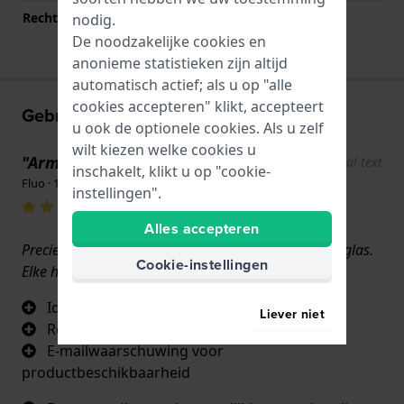
Rechte aanzet
Nee
nodig.
De noodzakelijke cookies en
anonieme statistieken zijn altijd
automatisch actief; als u op "alle
cookies accepteren" klikt, accepteert
Gebruikerservaringen
u ook de optionele cookies. Als u zelf
wilt kiezen welke cookies u
"Armband geleverd met glas"
Show original text
inschakelt, klikt u op "cookie-
Fluo · 17 juni 2022
instellingen".
Alles accepteren
Precies zoals de originele armband. Met een nieuw glas.
Cookie-instellingen
Elke horlogereparateur kan het bandje vervangen.
Identiek aan het origineel
Liever niet
Reserveglas
E-mailwaarschuwing voor
productbeschikbaarheid