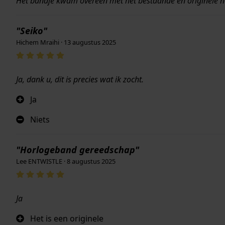
Het bandje kwam overeen met het bestaande en originele ho
"Seiko"
Hichem Mraihi · 13 augustus 2025
Ja, dank u, dit is precies wat ik zocht.
Ja
Niets
"Horlogeband gereedschap"
Lee ENTWISTLE · 8 augustus 2025
Ja
Het is een originele