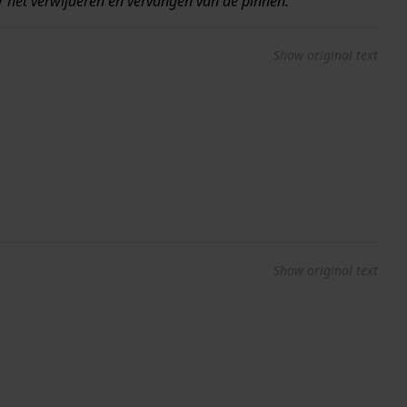
 het verwijderen en vervangen van de pinnen.
Show original text
Show original text