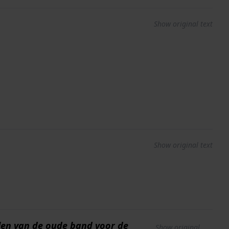
Show original text
Show original text
elen van de oude band voor de
Show original