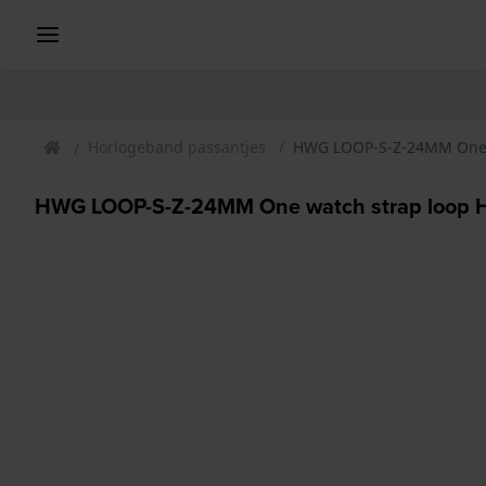
Horlogeband passantjes
HWG LOOP-S-Z-24MM One w
HWG LOOP-S-Z-24MM One watch strap loop H