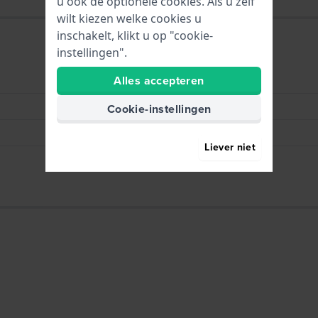
u ook de optionele cookies. Als u zelf
wilt kiezen welke cookies u
inschakelt, klikt u op "cookie-
instellingen".
Alles accepteren
HWG
One watch strap loop
Cookie-instellingen
24 mm
Liever niet
6 mm