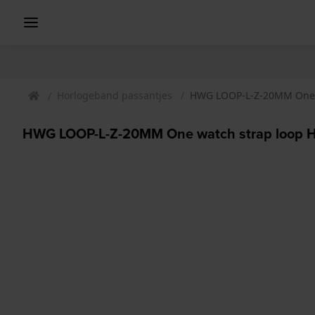
Horlogeband passantjes
HWG LOOP-L-Z-20MM One w
HWG LOOP-L-Z-20MM One watch strap loop H