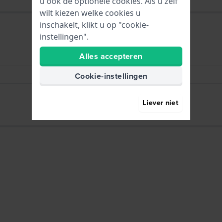
u ook de optionele cookies. Als u zelf
wilt kiezen welke cookies u
inschakelt, klikt u op "cookie-
instellingen".
Alles accepteren
HWG
One watch strap loop
Cookie-instellingen
20 mm
Liever niet