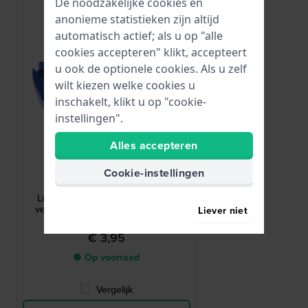
De noodzakelijke cookies en
anonieme statistieken zijn altijd
automatisch actief; als u op "alle
cookies accepteren" klikt, accepteert
u ook de optionele cookies. Als u zelf
wilt kiezen welke cookies u
inschakelt, klikt u op "cookie-
instellingen".
Alles accepteren
HWG
Cookie-instellingen
TOOL-LINKREMOVER
Link remover Gereedschap voor
verwijderen van bandschakels uit
Liever niet
metalen en kunststof banden
€ 3,95
● Op voorraad
Vergelijk