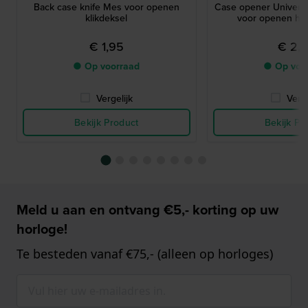
Back case knife Mes voor openen
Case opener Univers
klikdeksel
voor openen ho
€ 1,95
€ 2,
● Op voorraad
● Op voo
Vergelijk
Verge
Bekijk Product
Bekijk Pr
Meld u aan en ontvang €5,- korting op uw
horloge!
Te besteden vanaf €75,- (alleen op horloges)