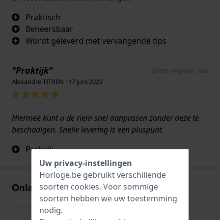
Praktisch
Beheersbaar
Wordt geleverd met vervangende tips
"Praktijk"
Show original text
Alexandre TITREN · 17 juni 2022
Hiermee kunt u de riem snel aanpassen zonder deze te
beschadigen. Snelle levering is een pluspunt.
Praktijk
Uw privacy-instellingen
Horloge.be gebruikt verschillende
Onlangs bekeken
soorten
cookies
. Voor sommige
soorten hebben we uw toestemming
nodig.