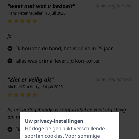
"weet niet wat u bedoelt"
Show original text
Hans Peter Mueller · 16 juli 2025
ja
Ik hou van de band, het is de 4e in 25 jaar
alles was prima, levertijd kon korter
"Ziet er veilig uit"
Show original text
Michael Docherty · 14 juli 2025
Ja, het horlogebandje is comfortabel en voelt erg stevig
om mijn pols. Het horloge is er ook mooier door.
Uw privacy-instellingen
Horloge.be gebruikt verschillende
Ik vind de riem er mooi uitzien.
soorten
cookies
. Voor sommige