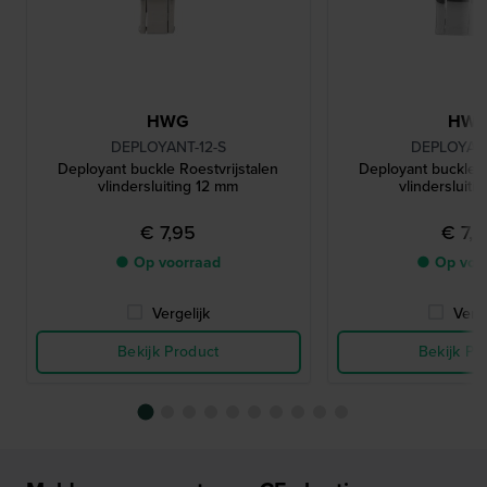
HWG
HW
DEPLOYANT-12-S
DEPLOYANT
Deployant buckle Roestvrijstalen
Deployant buckle R
vlindersluiting 12 mm
vlindersluiti
€ 7,95
€ 7,
● Op voorraad
● Op voo
Vergelijk
Verge
Bekijk Product
Bekijk Pr