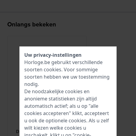
Onlangs bekeken
Uw privacy-instellingen
Horloge.be gebruikt verschillende
soorten
cookies
. Voor sommige
soorten hebben we uw toestemming
nodig.
De noodzakelijke cookies en
anonieme statistieken zijn altijd
automatisch actief; als u op "alle
cookies accepteren" klikt, accepteert
HWG
u ook de optionele cookies. Als u zelf
DEPLOYANT-24-S
wilt kiezen welke cookies u
Deployant buckle Roestvrijstalen
inschakelt, klikt u op "cookie-