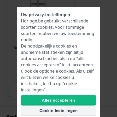
Uw privacy-instellingen
Horloge.be gebruikt verschillende
soorten
cookies
. Voor sommige
soorten hebben we uw toestemming
HWG
nodig.
BUCKLE-10-S
De noodzakelijke cookies en
Buckle Zilverkleurige gesp 10mm
anonieme statistieken zijn altijd
automatisch actief; als u op "alle
€ 1,95
cookies accepteren" klikt, accepteert
● Op voorraad
u ook de optionele cookies. Als u zelf
wilt kiezen welke cookies u
Vergelijk
inschakelt, klikt u op "cookie-
instellingen".
Bekijk Product
Alles accepteren
Cookie-instellingen
Anderen kochten ook