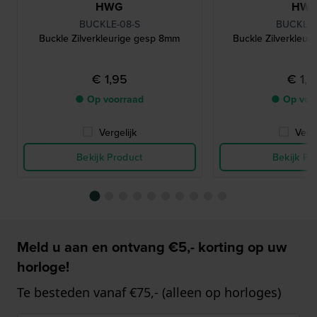
HWG
HW
BUCKLE-08-S
BUCKLE-
Buckle Zilverkleurige gesp 8mm
Buckle Zilverkleu
€ 1,95
€ 1,
● Op voorraad
● Op voo
Vergelijk
Verge
Bekijk Product
Bekijk Pr
Meld u aan en ontvang €5,- korting op uw
horloge!
Te besteden vanaf €75,- (alleen op horloges)