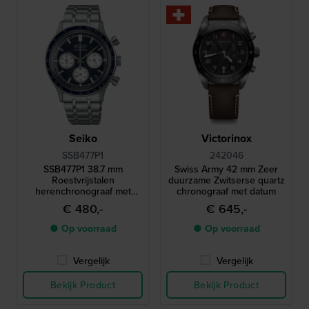
Seiko
Victorinox
SSB477P1
242046
SSB477P1 38.7 mm
Swiss Army 42 mm Zeer
Roestvrijstalen
duurzame Zwitserse quartz
herenchronograaf met
chronograaf met datum
datum
€ 480,-
€ 645,-
● Op voorraad
● Op voorraad
Vergelijk
Vergelijk
Bekijk Product
Bekijk Product