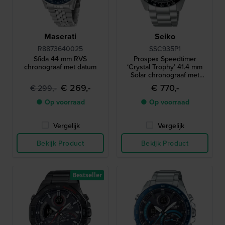
Maserati
Seiko
R8873640025
SSC935P1
Sfida 44 mm RVS
Prospex Speedtimer
chronograaf met datum
‘Crystal Trophy’ 41.4 mm
Solar chronograaf met
datum
€ 269,-
€ 770,-
€ 299,-
● Op voorraad
● Op voorraad
Vergelijk
Vergelijk
Bekijk Product
Bekijk Product
Bestseller