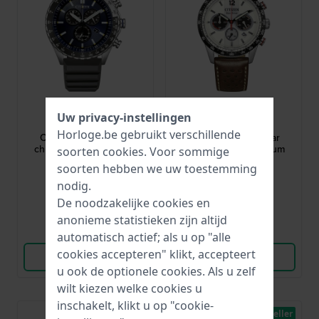
Citizen
Citizen
Uw privacy-instellingen
AT2569-04L
CA4714-04A
Horloge.be gebruikt verschillende
Chrono 43 mm Solar
Chrono 40 mm Solar
chronograaf met datum
chronograaf met datum
soorten
cookies
. Voor sommige
soorten hebben we uw toestemming
€ 269,-
€ 259,-
nodig.
● Op voorraad
● Op voorraad
De noodzakelijke cookies en
anonieme statistieken zijn altijd
Vergelijk
Vergelijk
automatisch actief; als u op "alle
cookies accepteren" klikt, accepteert
Bekijk Product
Bekijk Product
u ook de optionele cookies. Als u zelf
wilt kiezen welke cookies u
inschakelt, klikt u op "cookie-
Bestseller