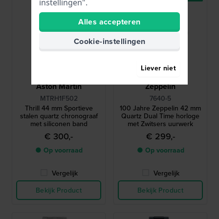
instellingen".
Alles accepteren
Cookie-instellingen
Liever niet
Aston Martin
Zeppelin
MTRH1F502
7640-5
Thrill 44 mm Sportieve
100 Jahre Zeppelin 42 mm
stalen quartz chronograaf
Quartz Dual Time horloge
met siliconen band
met Zwitsers uurwerk
€ 300,-
€ 299,-
● Op voorraad
● Op voorraad
Vergelijk
Vergelijk
Bekijk Product
Bekijk Product