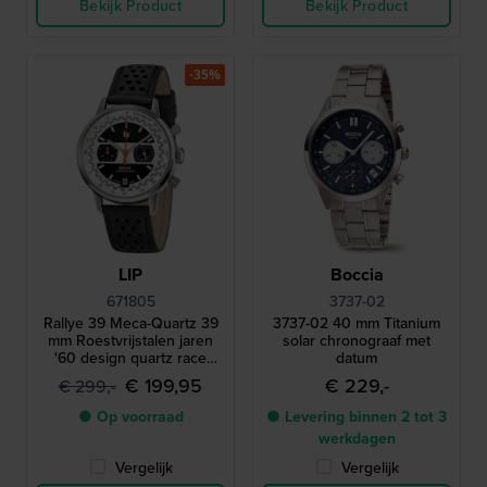
Bekijk Product
Bekijk Product
-35%
LIP
Boccia
671805
3737-02
Rallye 39 Meca-Quartz 39
3737-02 40 mm Titanium
mm Roestvrijstalen jaren
solar chronograaf met
'60 design quartz race
datum
chronograaf
€ 199,95
€ 229,-
€ 299,-
● Op voorraad
● Levering binnen 2 tot 3
werkdagen
Vergelijk
Vergelijk