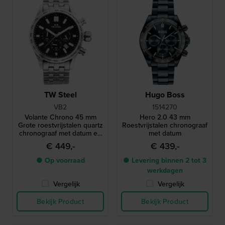
TW Steel
Hugo Boss
VB2
1514270
Volante Chrono 45 mm
Hero 2.0 43 mm
Grote roestvrijstalen quartz
Roestvrijstalen chronograaf
chronograaf met datum en
met datum
24-uurs wijzerplaat
€ 449,-
€ 439,-
● Op voorraad
● Levering binnen 2 tot 3
werkdagen
Vergelijk
Vergelijk
Bekijk Product
Bekijk Product