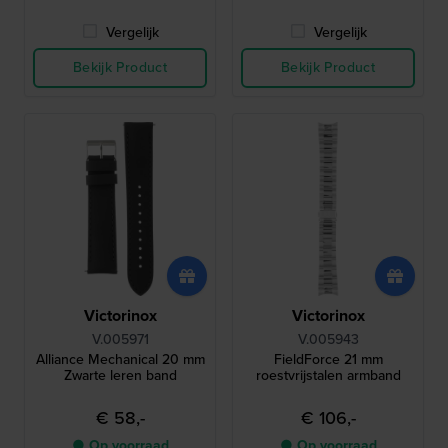
Vergelijk
Vergelijk
Bekijk Product
Bekijk Product
Victorinox
Victorinox
V.005971
V.005943
Alliance Mechanical 20 mm
FieldForce 21 mm
Zwarte leren band
roestvrijstalen armband
€ 58,-
€ 106,-
● Op voorraad
● Op voorraad