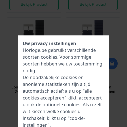
Bekijk Product
Bekijk Product
Uw privacy-instellingen
Horloge.be gebruikt verschillende
soorten
cookies
. Voor sommige
soorten hebben we uw toestemming
nodig.
Victorinox
Victorinox
De noodzakelijke cookies en
V.006501
V.006499
anonieme statistieken zijn altijd
Journey 1884 - Set 21 mm
Journey 1884 21 mm
automatisch actief; als u op "alle
Zwarte band van echt
Blauwe echt rubber band
rubber
cookies accepteren" klikt, accepteert
€ 68,-
€ 69,-
u ook de optionele cookies. Als u zelf
wilt kiezen welke cookies u
● Op voorraad
● Op voorraad
inschakelt, klikt u op "cookie-
instellingen".
Vergelijk
Vergelijk