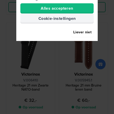
Bekijk Product
Bekijk Product
Alles accepteren
Cookie-instellingen
Liever niet
Victorinox
Victorinox
V.006410
V.005945.1
Heritage 21 mm Zwarte
Heritage 21 mm Bruine
NATO-band
leren band
€ 32,-
€ 60,-
● Op voorraad
● Op voorraad