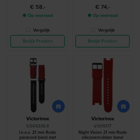
€ 58,-
€ 74,-
● Op voorraad
● Op voorraad
Vergelijk
Vergelijk
Bekijk Product
Bekijk Product
Victorinox
Victorinox
V.005336.9
V.005177
I.n.o.x. 21 mm Rode
Night Vision 21 mm Rode
paracord band met
siliconenrubber band