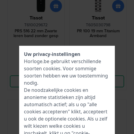
Tissot
Tissot
T610029672
T605030798
PRS 516 22 mm Zwarte
PR 100 19 mm Titanium
leren band zonder gesp
Armband
€ 74,-
€ 180,-
Uw privacy-instellingen
● Op voorraad
● Op voorraad
Horloge.be gebruikt verschillende
soorten
cookies
. Voor sommige
Vergelijk
Vergelijk
soorten hebben we uw toestemming
Bekijk Product
Bekijk Product
nodig.
De noodzakelijke cookies en
anonieme statistieken zijn altijd
automatisch actief; als u op "alle
cookies accepteren" klikt, accepteert
u ook de optionele cookies. Als u zelf
wilt kiezen welke cookies u
inschakelt, klikt u op "cookie-