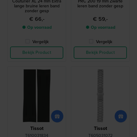
Couturier XL 24 mm Extra
PRC 200 19 mm Zwarte
lange bruine leren band
leren band zonder gesp
zonder gesp
€ 66,-
€ 59,-
● Op voorraad
● Op voorraad
Vergelijk
Vergelijk
Bekijk Product
Bekijk Product
Tissot
Tissot
T610031834
T605031072