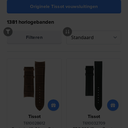
Originele Tissot vouwsluitingen
1381
horlogebanden
Filteren
Tissot
Tissot
T610028612
T610032709