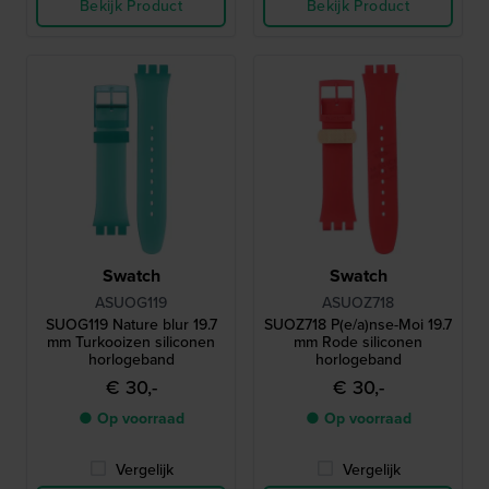
Bekijk Product
Bekijk Product
Swatch
Swatch
ASUOG119
ASUOZ718
SUOG119 Nature blur 19.7
SUOZ718 P(e/a)nse-Moi 19.7
mm Turkooizen siliconen
mm Rode siliconen
horlogeband
horlogeband
€ 30,-
€ 30,-
● Op voorraad
● Op voorraad
Vergelijk
Vergelijk