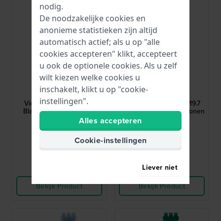
nodig.
De noodzakelijke cookies en
anonieme statistieken zijn altijd
automatisch actief; als u op "alle
cookies accepteren" klikt, accepteert
u ook de optionele cookies. Als u zelf
wilt kiezen welke cookies u
Swatch
Swatch
inschakelt, klikt u op "cookie-
ASUON716
ASUOG712
instellingen".
Violet Verbena 19.7 mm
Meet me at the Myrtl 19.7
Blauwe siliconenrubber
mm Groen en grijs siliconen
band
bandje
Alles accepteren
€ 30,-
€ 30,-
Cookie-instellingen
● Op voorraad
● Op voorraad
Liever niet
Vergelijk
Vergelijk
Bekijk Product
Bekijk Product