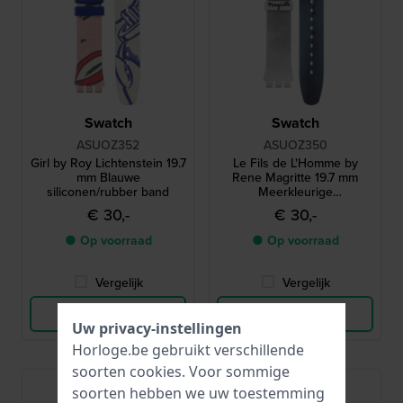
Swatch
Swatch
ASUOZ352
ASUOZ350
Girl by Roy Lichtenstein 19.7
Le Fils de L'Homme by
mm Blauwe
Rene Magritte 19.7 mm
siliconen/rubber band
Meerkleurige
siliconenrubber band
€ 30,-
€ 30,-
● Op voorraad
● Op voorraad
Vergelijk
Vergelijk
Bekijk Product
Bekijk Product
Uw privacy-instellingen
Horloge.be gebruikt verschillende
soorten
cookies
. Voor sommige
soorten hebben we uw toestemming